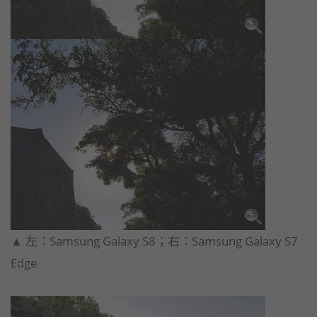
​▲ 左：Samsung Galaxy S8；右：Samsung Galaxy S7
Edge