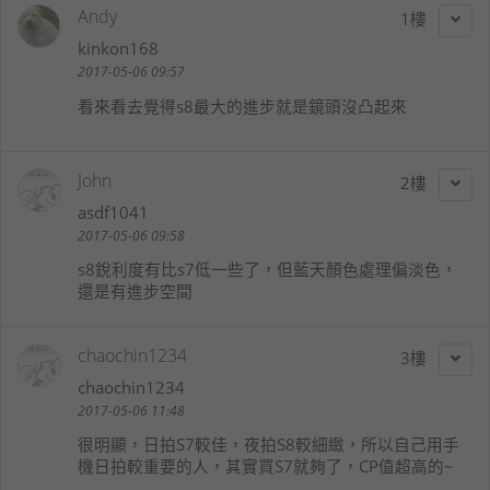
Andy
1
kinkon168
2017-05-06 09:57
看來看去覺得s8最大的進步就是鏡頭沒凸起來
John
2
asdf1041
2017-05-06 09:58
s8銳利度有比s7低一些了，但藍天顏色處理偏淡色，
還是有進步空間
chaochin1234
3
chaochin1234
2017-05-06 11:48
很明顯，日拍S7較佳，夜拍S8較細緻，所以自己用手
機日拍較重要的人，其實買S7就夠了，CP值超高的~