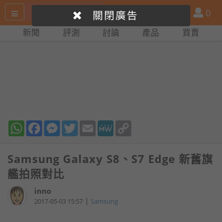
搜
產
會
0
關閉廣告
尋
品
員
新聞
評測
討論
產品
買賣
網
比
站
拼
WhatsApp
Facebook
Messenger
Twitter
Email
MeWe
Copy
Link
Samsung Galaxy S8、S7 Edge 新舊旗
艦拍照對比
inno
|
2017-05-03 15:57
Samsung