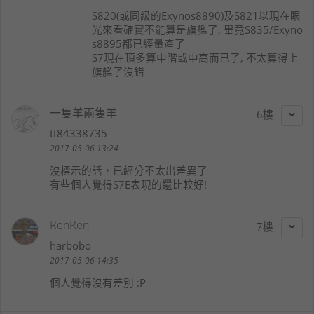
S820(或同級的Exynos8890)及S821以現在眼
光來看確實不能算是旗艦了, 畢竟S835/Exyno
s8895都已經量產了
S7現在頂多算中階或中高而已了, 不太算得上
旗艦了沒錯
一隻羊兩隻羊
6
tt84338735
2017-05-06 13:24
沒標示的話，已經分不太出差異了
有些個人覺得S7E表現的還比較好!
RenRen
7
harbobo
2017-05-06 14:35
個人覺得沒有差別 :P