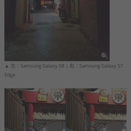
​▲ 左：Samsung Galaxy S8；右：Samsung Galaxy S7
Edge​