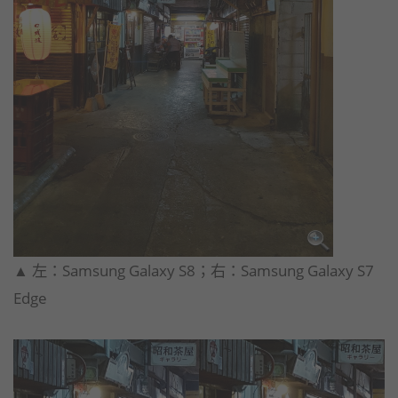
​▲ 左：Samsung Galaxy S8；右：Samsung Galaxy S7
Edge​