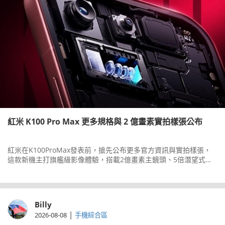
紅米 K100 Pro Max 更多規格與 2 億畫素實拍樣張公布
紅米在K100ProMax發表前，搶先公布更多官方資訊與實拍樣張，
這款新機主打旗艦級影像體驗，搭載2億畫素主鏡頭、5倍潛望式長
焦與5,000萬畫素超廣角三鏡頭組合。
Billy
|
2026-08-08
手機綜合區