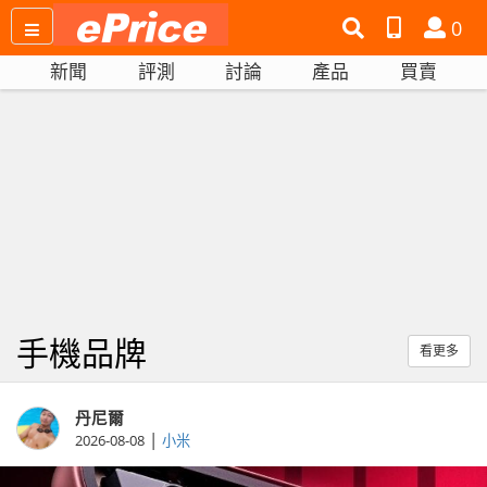
搜
產
會
0
尋
品
員
新聞
評測
討論
產品
買賣
網
比
站
拼
手機品牌
看更多
丹尼爾
|
2026-08-08
小米