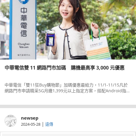
中華電信雙 11 網路門市加碼 購機最高享 3,000 元優惠
中華電信「雙11狂Buy購物節」加碼優惠最給力，11/1-11/15凡於
網路門市申請精采5G月繳1,399元以上指定方案，搭配Android指定
熱銷機型SAMSUNGGalaxyZFold512G/256G、SONYXperia5V等，
除享購機折價1,111元及GoogleOne100GB12個月免月租(價值780
元)，再加碼贈HamiPoint1,111點，相當於雙11購機優惠現享3,000
元。
newsep
|
2024-05-28
遠傳