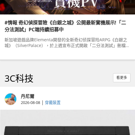
#情報 奇幻偵探冒險《白銀之城》公開最新實機展示!「二
分法測試」PC端持續招募中
新加坡遊戲品牌Elementa開發的全新奇幻侦探冒险ARPG《白銀之
城》（SilverPalace），於上週宣布正式開啟「二分法測試」刪檔不
計費測試招募後，報名的玩家絡繹不絕，故官方已於昨(2)日晚上
3C科技
看更多
丹尼爾
|
2026-08-08
穿戴裝置