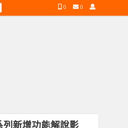
會
0
0
員
1 系列新增功能解說影