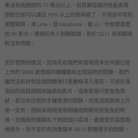
果沒有我預期的 70 萬分以上，但其實這樣的性能表現
絕對已經可以滿足 99% 以上的使用者了，不用說平常的
瀏覽網頁、滑 Line、發 Facebook、看 IG，你就算是要
拍 8K 影片、連線玩多人對戰遊戲，對於 S21+ 來說都絕
對沒有問題！
至於發熱的情況，因為先前我們有發現很多在中國已經
上市的 S888 處理器的機種都有出現過熱的問題，我們
雖然沒有針對這個問題進行更嚴格深入探究，不過在我
測試的這段期間無論是拍影片、或者是進行安兔兔測
試，都沒有出現到手機發燙的問題，但是溫度稍微上升
是一定有，例如長時間使用相機或剛跑完安兔兔的時
候，在機背的鏡頭右下側這個小區域，會感受到溫度稍
微提升，但不至於有到像當年 S810 那種燙手的問題。