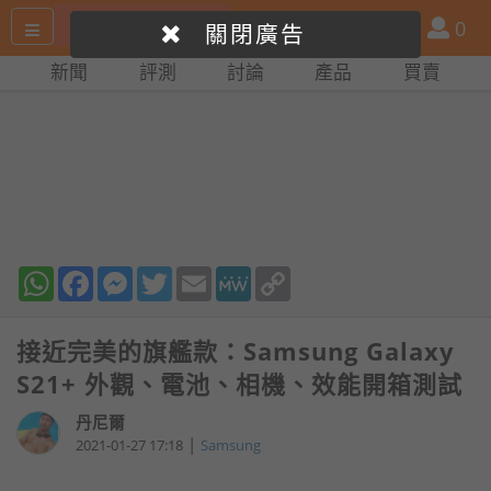
搜
產
會
0
關閉廣告
尋
品
員
新聞
評測
討論
產品
買賣
網
比
站
拼
WhatsApp
Facebook
Messenger
Twitter
Email
MeWe
Copy
Link
接近完美的旗艦款：Samsung Galaxy
S21+ 外觀、電池、相機、效能開箱測試
丹尼爾
|
2021-01-27 17:18
Samsung