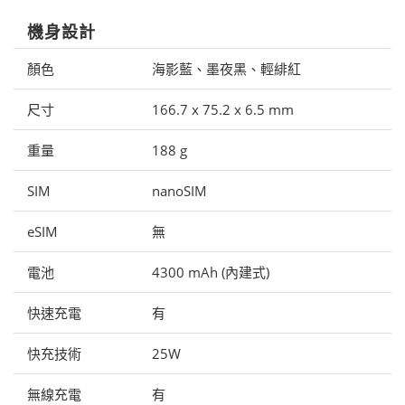
機身設計
顏色
海影藍、墨夜黑、輕緋紅
尺寸
166.7 x 75.2 x 6.5 mm
重量
188 g
SIM
nanoSIM
eSIM
無
電池
4300 mAh (內建式)
快速充電
有
快充技術
25W
無線充電
有