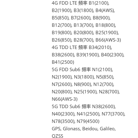
4G FDD LTE 頻率 B1(2100),
B2(1900), B3(1800), B4(AWS),
B5(850), B7(2600), B8(900),
B12(700), B13(700), B18(800),
B19(800), B20(800), B25(1900),
B26(850), B28(700), B66(AWS-3)
4G TDD LTE 頻率 B34(2010),
B38(2600), B39(1900), B40(2300),
B41(2500)
5G FDD Sub6 頻率 N1(2100),
N2(1900), N3(1800), N5(850),
N7(2600), N8(900), N12(700),
N20(800), N25(1900), N28(700),
N66(AWS-3)
5G TDD Sub6 頻率 N38(2600),
N40(2300), N41(2500), N77(3700),
N78(3500), N79(4500)
GPS, Glonass, Beidou, Galileo,
QZSS