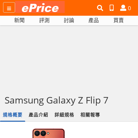
搜
產
會
0
尋
品
員
新聞
評測
討論
產品
買賣
網
比
站
拼
Samsung Galaxy Z Flip 7
規格概要
產品介紹
詳細規格
相關報導