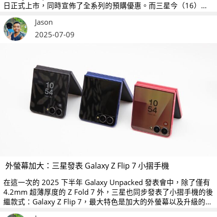
日正式上市，同時宣佈了全系列的預購優惠。而三星今（16）日
更進一步宣佈邀請《黑白大廚》評審之一、韓國米其林星級主廚
Jason
安成宰擔任 Z 系列的品牌大使，並與星宇航空進行行銷合作。
2025-07-09
外螢幕加大：三星發表 Galaxy Z Flip 7 小摺手機
在這一次的 2025 下半年 Galaxy Unpacked 發表會中，除了僅有
4.2mm 超薄厚度的 Z Fold 7 外，三星也同步發表了小摺手機的後
繼款式：Galaxy Z Flip 7，最大特色是加大的外螢幕以及升級的電
池容量，同樣將於 7 月 25 日在特定市場上市。