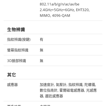
802.11a/b/g/n/ac/ax/be
2.4GHz+5GHz+6GHz, EHT320,
MIMO, 4096-QAM
生物辨識
指紋辨識(按鍵)
有
螢幕指紋辨識
無
3D臉部辨識
無
其它
感應器
加速度計, 氣壓計, 指紋辨識, 陀螺儀,
數位指南針, 霍爾磁電感應器, 光感應
器, 趨近感應器