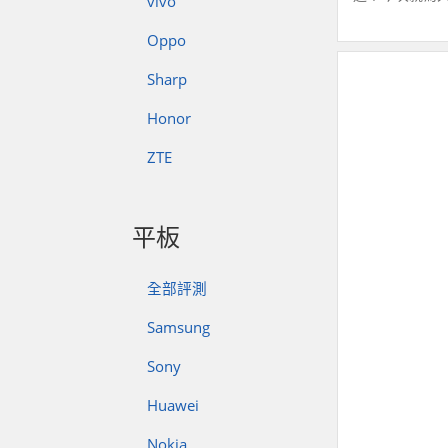
vivo
Oppo
Sharp
Honor
ZTE
平板
全部評測
Samsung
Sony
Huawei
Nokia