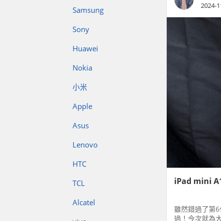
2024-1
Samsung
Sony
Huawei
Nokia
小米
Apple
Asus
Lenovo
HTC
iPad mini
TCL
Alcatel
雖然錯過了第6
過！今次就為大