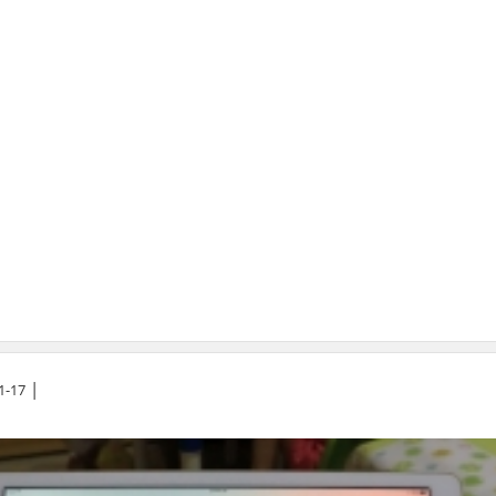
|
1-17