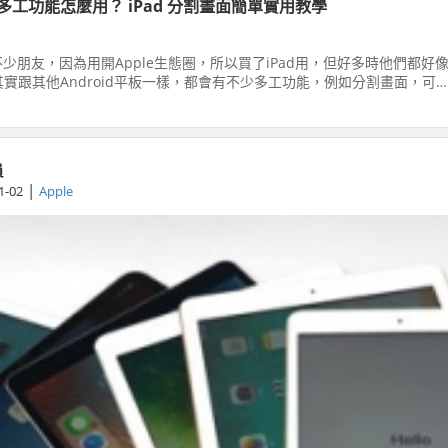
d 多工功能怎麼用？ iPad 分割畫面簡單實用教學
少朋友，因為用開Apple生態圈，所以買了iPad用，但好多時他們都好
d其實跟其他Android平板一樣，都會有不少多工功能，例如分割畫面，可
看兩個App。有見及此，這篇文章版主就會教你，如何用iPad去分割畫
！
員
|
1-02
Apple