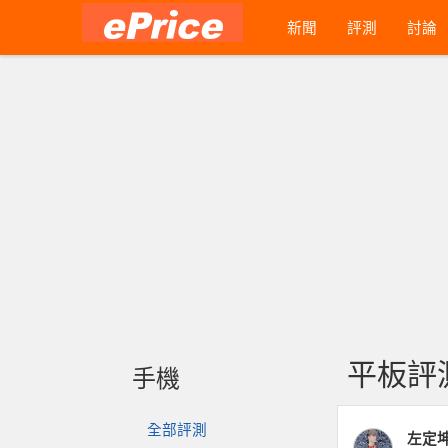
新聞
評測
討論
平板評測 
手機
全部評測
左定坤 