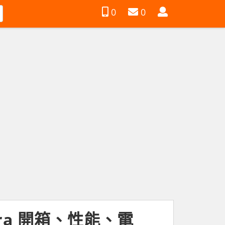
會
0
0
員
ltra 開箱、性能、電