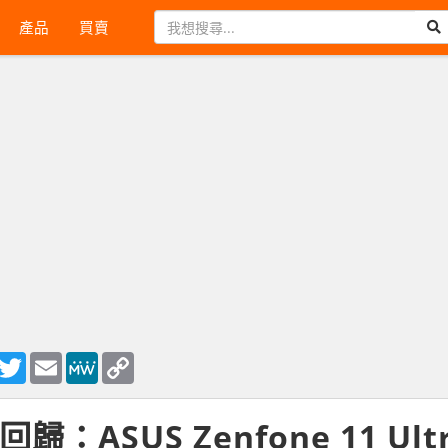
產品
買賣
ook
essenger
Twitter
Email
MeWe
Copy
Link
歸：ASUS Zenfone 11 U