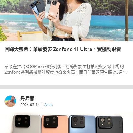
回歸大螢幕：華碩發表 Zenfone 11 Ultra，實機動眼看
華碩在推出ROGPhone8系列後，粉絲對於主打拍照與大眾市場的
Zenfone系列新機關注程度也愈來愈高；而日前華碩預告將於3月14
日舉辦Zenfone11Ultra的發表會，不少華碩粉絲對於Zenfone回歸
大螢幕行列也是相當期待。而華碩也在剛才正式對外發表了這款手
機，我們也在發表現場實際玩到它的實機，現在就跟大家分享一下
它的特色。
丹尼爾
|
2024-03-14
Asus