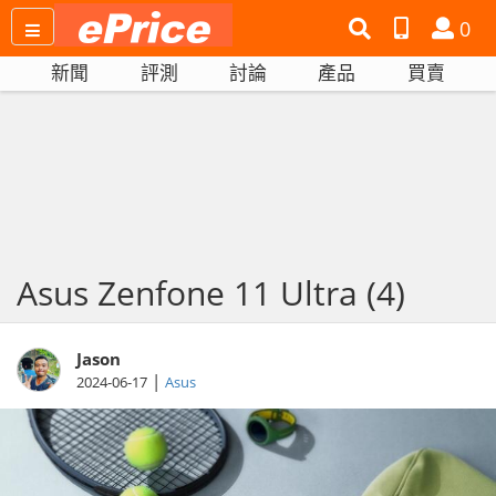
搜
產
會
0
尋
品
員
新聞
評測
討論
產品
買賣
網
比
站
拼
Asus Zenfone 11 Ultra (4)
Jason
|
2024-06-17
Asus