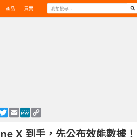
產品
買賣
ook
essenger
Twitter
Email
MeWe
Copy
Link
 One X 到手，先公布效能數據！