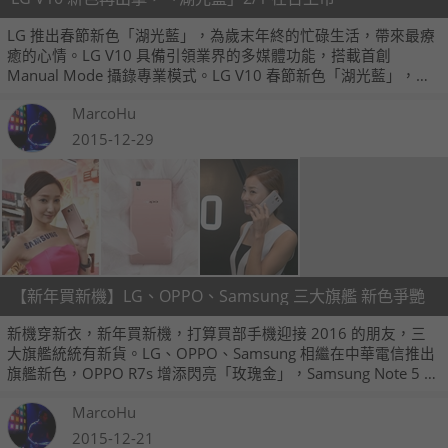
LG 推出春節新色「湖光藍」，為歲末年終的忙碌生活，帶來最療
癒的心情。LG V10 具備引領業界的多媒體功能，搭載首創
Manual Mode 攝錄專業模式。LG V10 春節新色「湖光藍」，建
議售價 NT$23,900，2/1 於中華電信獨家開賣，購買即贈「原廠
MarcoHu
電池充電組」。
2015-12-29
【新年買新機】LG、OPPO、Samsung 三大旗艦 新色爭艷
新機穿新衣，新年買新機，打算買部手機迎接 2016 的朋友，三
大旗艦統統有新貨。LG、OPPO、Samsung 相繼在中華電信推出
旗艦新色，OPPO R7s 增添閃亮「玫瑰金」，Samsung Note 5 派
「瑰鉑粉」上陣，LG 更是一口氣推出「雅致米」和「湛海藍」二
MarcoHu
款新色，今日起陸續上市。
2015-12-21