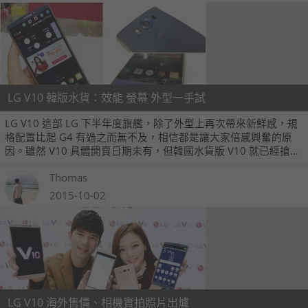
LG V10 韓版水貨：效能 螢幕 外型一手試
LG V10 這部 LG 下半年度旗艦，除了外型上再次帶來新鮮感，規
格配置比起 G4 有過之而無不及，相信都是讓大家倍感興奮的原
因。雖然 V10 具體開賣日期未有，但韓國水貨版 V10 就已經搶先
一步現身，即刻看看這部手機值得不值得各位期待吧！
Thomas
2015-10-02
LG V10 海外售價、相機實拍照片出爐