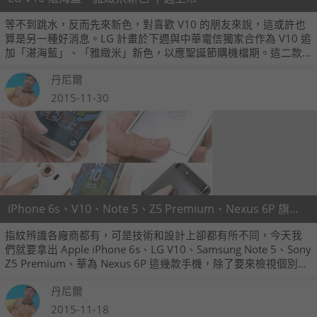
等不到跳水，反而先來新色，對喜歡 V10 的朋友來說，這或許也
算是另一種好消息。LG 計畫於下週與中華電信獨家合作為 V10 追
加「湛海藍」、「雅緻米」新色，以應聖誕節購機檔期。這二款
追加推出的新色，其實都已在手機初發表時見過，只是台灣先上
丹尼爾
黑白，其他色系選擇較晚推出。
2015-11-30
iPhone 6s、V10、Note 5、Z5 Premium、Nexus 6P 旗艦機指紋辨識測試
指紋辨識各廠商都有，可是技術和設計上卻都有所不同，今天我
們就要拿出 Apple iPhone 6s、LG V10、Samsung Note 5、Sony
Z5 Premium、華為 Nexus 6P 這幾款手機，除了要來檢視個別在
設計上的差異，還要針對其指紋辨識功能的建立方便性和感應準
丹尼爾
確度做出實際試用的測試，看看哪些手機的指紋辨識功能比較方
便好用！
2015-11-18