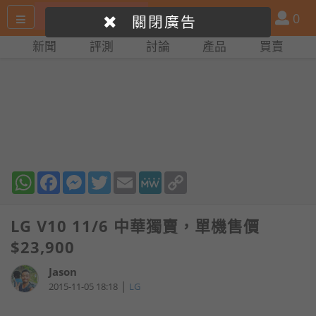
搜
產
會
0
關閉廣告
尋
品
員
新聞
評測
討論
產品
買賣
網
比
站
拼
WhatsApp
Facebook
Messenger
Twitter
Email
MeWe
Copy
Link
LG V10 11/6 中華獨賣，單機售價
$23,900
Jason
|
2015-11-05 18:18
LG