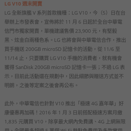
LG V10 週末開賣
LG 全新旗艦 V 系列首款機種：LG V10，今（5）日在台
舉辦上市發表會，宣佈將於 11 月 6 日起於全台中華電
信門市獨家開賣，單機建議售價 23,900 元，有堅毅
黑、炫金白兩種色系。LG 也將會與中華電信合作，推出
買手機送 200GB microSD 記憶卡的活動，從 11/6 至
11/14 止，只要購買 LG V10 手機的消費者，就有機會
獲得 SanDisk 200GB microSD 記憶卡一張；不過 LG 表
示，目前此活動還在規劃中，因此細節與贈送方式並不
明朗，之後等定案之後會再公布。
此外，中華電信也針對 V10 推出「極速 4G 嘉年華」好
康優惠再加碼！2016 年 1 月 3 日前搭配極速方案月繳
1,835 元購買 V10，除享最大網內免費講、4G 上網無限
用、全國最多超過 5 萬個 Wi-Fi 熱點免費用及多款實用