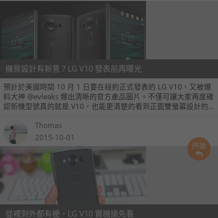
機背設計有新意？LG V10 發表前再曝光
預計於美國時間 10 月 1 日要在紐約正式發表的 LG V10，又被爆
料大神 @evleaks 爆出清晰的官方產品圖片。不僅可讓大家再度確
認新機型號真的就是 V10，也能更清楚的看到正面雙螢幕設計的
樣貌。另外，新的圖片也可以看到 V10 的機背樣式設計有新花
Thomas
樣，結合顆粒紋路和多條橫跨機背的切線設計，乍看之下好像視
覺效果還不錯喔。
2015-10-01
評論
從裡到外都有梗，LG V10 實機搶先看