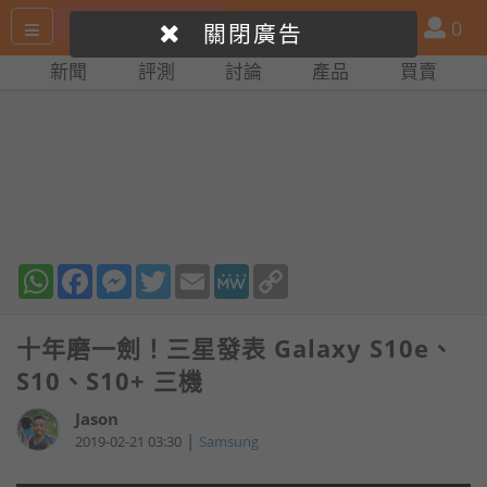
搜
產
會
0
關閉廣告
尋
品
員
新聞
評測
討論
產品
買賣
網
比
站
拼
WhatsApp
Facebook
Messenger
Twitter
Email
MeWe
Copy
Link
十年磨一劍！三星發表 Galaxy S10e、
S10、S10+ 三機
Jason
|
2019-02-21 03:30
Samsung