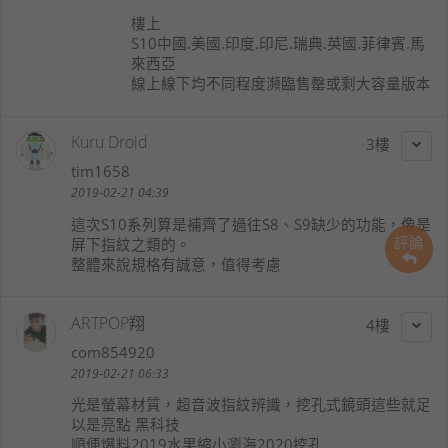
樓上
S10中國.美國.印度.印尼.瑞典.英國.菲律賓.馬
來西亞
線上線下均不同程度瀕臨售罄或剩大容量版本
Kuru Droid
3
tim1658
2019-02-21 04:39
這次S10系列算是補齊了過往S8、S9缺少的功能，像是
評論
屏下指紋之類的。
整體來說規格有誠意，值得考慮
ARTPOP翔
4
com854920
2019-02-21 06:33
光是螢幕材質，超音波指紋辨識，挖孔式鏡頭這些就足
以是亮點 黑科技
順便爆料2019水果縮小瀏海2020挖孔