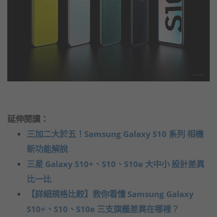
延伸閱讀：
三加二大於五！Samsung Galaxy S10 系列 相機
新功能解說
三星 Galaxy S10+、S10、S10e 大中小 設計差異
比一比
【詳細規格比較】教你看懂 Samsung Galaxy
S10+、S10、S10e 三支旗艦差異在哪裡？