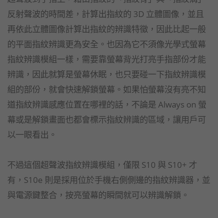
反射聲波的時間差，計算出指紋的 3D 立體圖像，並且
再依此立體圖像計算出指紋的辨識特徵，因此比起一般
的平面指紋辨識更為安全。也因為它不須像光學式螢幕
指紋辨識模組一樣，需要靠螢幕背光打亮手指部份才能
辨識，因此就算是螢幕休眠，也只要碰一下指紋辨識模
組的部份，就會快速解鎖螢幕。如果怕螢幕沒有亮不知
道指紋辨識感應位置在哪裡的話，不論是 Always on 螢
幕或是解鎖畫面也都會標示指紋辨識的區域，讓用戶可
以一眼看出。
不過這個超聲波指紋辨識模組，僅限 S10 與 S10+ 才
有，S10e 則是採用位於手機右側側邊的指紋辨識器，並
與電源鍵整合，按亮螢幕的瞬間就可以辨識解鎖。