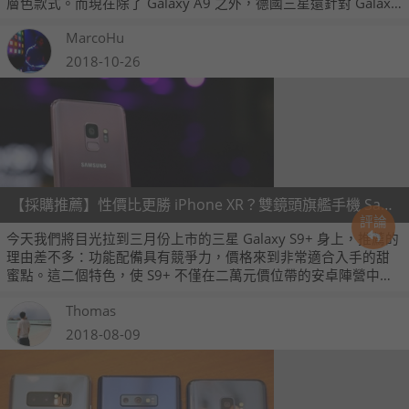
層色款式。而現在除了 Galaxy A9 之外，德國三星還針對 Galaxy
S9、S9+ 新發表了「Polaris Blue」北極星藍款式要來「色誘」消
MarcoHu
費者、預計 12 月在德國上市，至於台灣的上市計劃目前未定。
2018-10-26
【採購推薦】性價比更勝 iPhone XR？雙鏡頭旗艦手機 Samsung S9+入手價超甜！
評論
今天我們將目光拉到三月份上市的三星 Galaxy S9+ 身上，推薦的
理由差不多：功能配備具有競爭力，價格來到非常適合入手的甜
蜜點。這二個特色，使 S9+ 不僅在二萬元價位帶的安卓陣營中具
有很高的性價比，甚至對上最新推出的 iPhone XR 都更顯超值。
Thomas
2018-08-09