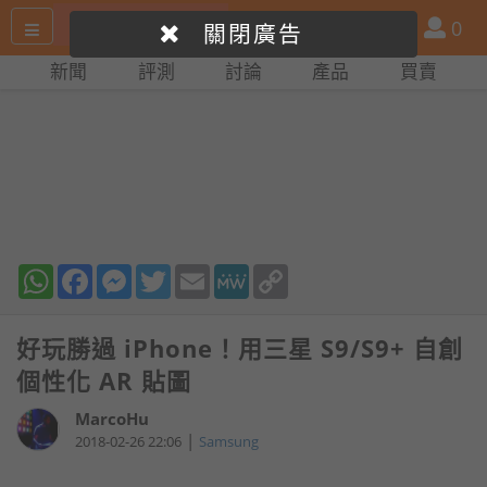
搜
產
會
0
關閉廣告
尋
品
員
新聞
評測
討論
產品
買賣
網
比
站
拼
WhatsApp
Facebook
Messenger
Twitter
Email
MeWe
Copy
Link
好玩勝過 iPhone！用三星 S9/S9+ 自創
個性化 AR 貼圖
MarcoHu
|
2018-02-26 22:06
Samsung