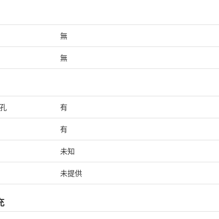
無
無
機孔
有
有
未知
未提供
充