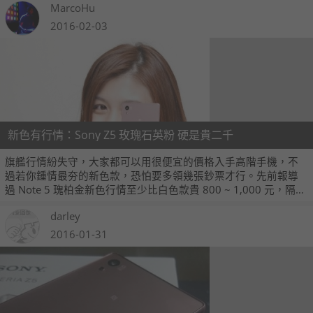
MarcoHu
如果這些手機確實都讓你留下印象，那 Sony 持續在創造經典的說
法，可就一點都不為過了！
2016-02-03
新色有行情：Sony Z5 玫瑰石英粉 硬是貴二千
旗艦行情紛失守，大家都可以用很便宜的價格入手高階手機，不
過若你鍾情最夯的新色款，恐怕要多領幾張鈔票才行。先前報導
過 Note 5 瑰柏金新色行情至少比白色款貴 800 ~ 1,000 元，隔壁
Sony Z5 最新的玫瑰石英粉，身價就 HOLD 在更高檔，硬是和其
darley
他色系有著 2 千元以上的價差。
2016-01-31