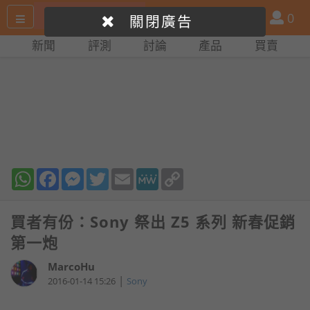
搜
產
會
0
關閉廣告
尋
品
員
新聞
評測
討論
產品
買賣
網
比
站
拼
WhatsApp
Facebook
Messenger
Twitter
Email
MeWe
Copy
Link
買者有份：Sony 祭出 Z5 系列 新春促銷
第一炮
MarcoHu
|
2016-01-14 15:26
Sony