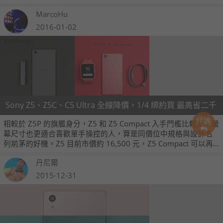
當天再補給各位了。
MarcoHu
2016-01-02
Sony Z5、Z5C、C5 Ultra 全線降價，1/4 綁約買 最高省二千
評論
相較於 Z5P 的旗艦身分，Z5 和 Z5 Compact 入手門檻比較低，螢
幕尺寸也更適合喜歡單手操控的人，算是同價位中規格與設計名
列前茅的好機。Z5 目前市價約 16,500 元，Z5 Compact 可以再
便宜二千，不過就在後天 1/4 起，二款旗艦和一部中階大螢幕手
丹尼爾
機，都會祭出新一波降價優惠。
2015-12-31