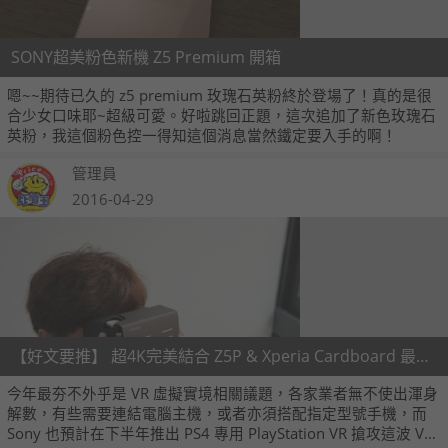
SONY超美粉色新機 Z5 Premium 開箱
嗯~~期待已久的 z5 premium 玫瑰石英粉終於登場了！真的是很
合少女口味耶~超級可愛。好啦跳回正題，這次追加了新色玫瑰石
英粉，我這個粉色控一得知這個消息當然鐵定要入手的啊！
管理員
2016-04-29
【好文要推】 超4K完美結合 Z5P & Xperia Cardboard 最佳VR虛擬體驗
今年最夯不外乎是 VR 虛擬實境相關議題，各家業者無不使出渾身
解數，有些需要連結電腦主機，或者亦須搭配指定型號手機，而
Sony 也預計在下半年推出 PS4 專用 PlayStation VR 搶攻這波 VR