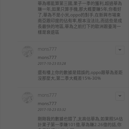
華為哪能算第三國,果子一季的獲利,超過華為
賺一年,如果只算手機,那大概要賺5年,你看好
了,華為不是小米,oppo的對手,在新興市場東
南亞跟印度的佔有率,根本沒法比,而這些是成
長最快的地區,華為之前打下的歐洲跟臺灣一
樣是衰退區
mons777
mons777
2017-10-23 03:28
還有樓上你的數據是錯誤的,oppo跟華為差距
沒那麼大,第二季大概差15%-30%
mons777
mons777
2017-10-23 03:32
剛剛我的數據也錯了,太高估華為,如果照SA估
計果子第一季賺101億,華為賺2.26億的話,你