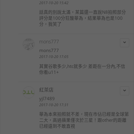
2017-10-20 15:42
話真的別說太滿，某篇還一直說N8拍照部分
評分是100分狂酸華為，結果華為也是100
分，我笑了
mons777
mons777
2017-10-20 17:05
其實谷歌多少,htc就多少 差距在一分內,不信
你看u11+
紅茶店
yjl7489
2017-10-20 17:31
華為本來拍照就不差，現在市佔已經是全球第
二大，高過蘋果僅次於三星！跟other的距離
已經遠到不敢直視