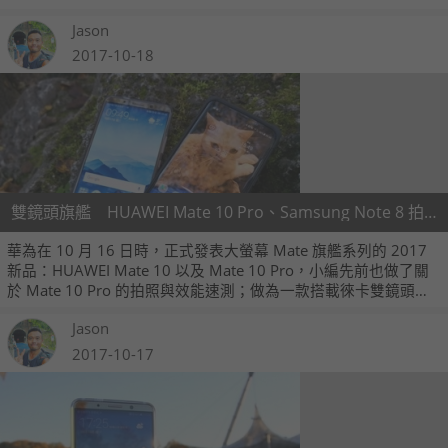
爐。根據 DxOMark 評分，HUAWEI Mate 10 Pro 的綜合相機評
Jason
分為 97 分，只比 Google Pixel 2 的 98 分要少一分，拿下智慧手
機的榜眼，也贏過同分的蘋果 iPhone 8 Plus、三星 Note 8 達四
2017-10-18
分之多。
雙鏡頭旗艦 HUAWEI Mate 10 Pro、Samsung Note 8 拍照對比
華為在 10 月 16 日時，正式發表大螢幕 Mate 旗艦系列的 2017
新品：HUAWEI Mate 10 以及 Mate 10 Pro，小編先前也做了關
於 Mate 10 Pro 的拍照與效能速測；做為一款搭載徠卡雙鏡頭的
旗艦機，大家應該也很想多看看它的實拍照片，也因此小編用了
Jason
今天空閒的時間，在慕尼黑市內到處走走，拍攝許多照片；另外
小編也帶了三星 Note 8，這篇文章中就來對比一下二機的拍照實
2017-10-17
力。