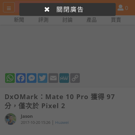
搜
產
會
0
關閉廣告
尋
品
員
新聞
評測
討論
產品
買賣
網
比
站
拼
WhatsApp
Facebook
Messenger
Twitter
Email
MeWe
Copy
Link
DxOMark：Mate 10 Pro 獲得 97
分，僅次於 Pixel 2
Jason
|
2017-10-20 15:26
Huawei