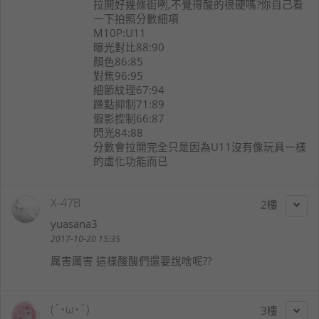
拉開好幾條街咧,不覺得酸的很硬嗎?你自己看
一下拍照分數細項
M10P:U11
曝光對比88:90
顏色86:85
對焦96:95
細節紋理67:94
躁點抑制71:89
假影控制66:87
閃光84:88
分數會拉開完全只是因為U11沒有像玩具一樣
的虛化功能而已
X-47B
2
yuasana3
2017-10-20 15:35
厲害厲害 這樣酸酸們還要說啥呢??
(´･ω･`)
3