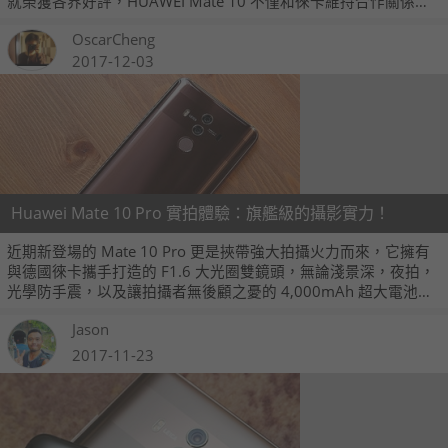
就榮獲各界好評，HUAWEI Mate 10 不僅和徠卡維持合作關係，
同時更得到 AI 技術的加持，想要體驗最先進智慧手機科技的朋
OscarCheng
友，趕緊來認識它！
2017-12-03
Huawei Mate 10 Pro 實拍體驗：旗艦級的攝影實力！
近期新登場的 Mate 10 Pro 更是挾帶強大拍攝火力而來，它擁有
與德國徠卡攜手打造的 F1.6 大光圈雙鏡頭，無論淺景深，夜拍，
光學防手震，以及讓拍攝者無後顧之憂的 4,000mAh 超大電池，
可說是規格驚人且完備的旗艦級手機。因此本文以攝影愛好者的
Jason
角度出發，分享透過 Mate 10 Pro 這款 2017 下半年旗艦級智慧
型手機的拍照心得。
2017-11-23