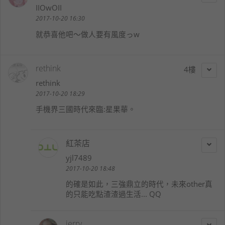
IIOwOII
2017-10-20 16:30
就恭喜他吧～做人要有風度っw
rethink
4
rethink
2017-10-20 18:29
手機界三國時代來臨:星果華。
紅茶店
yjl7489
2017-10-20 18:48
的確是如此，三強鼎立的時代，未來other真
的只能吃點渣渣過生活... QQ
jerry