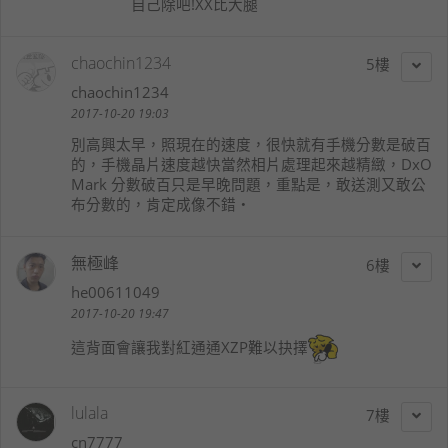
自己除吧!XX比大腿
chaochin1234
5
chaochin1234
2017-10-20 19:03
別高興太早，照現在的速度，很快就有手機分數是破百
的，手機晶片速度越快當然相片處理起來越精緻，DxO
Mark 分數破百只是早晚問題，重點是，敢送測又敢公
布分數的，肯定成像不錯‧
無極峰
6
he00611049
2017-10-20 19:47
這背面會讓我對紅通通XZP難以抉擇
lulala
7
cn7777