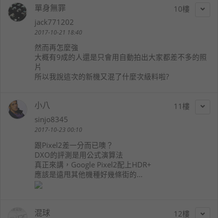
單身無罪
10
jack771202
2017-10-21 18:40
然而再怎麼強
大概有9成的人還是只會用自動拍出大家都差不多的照
片
所以我說這次的新機又混了什麼次級料啦?
小八
11
sinjo8345
2017-10-23 00:10
跟Pixel2差一分而已噢？
DXO的評測是用公式演算法
真正來講，Google Pixel2配上HDR+
應該是遠甩其他機種好幾條街的...
混球
12