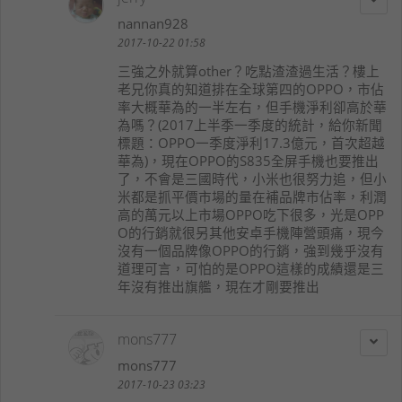
nannan928
2017-10-22 01:58
三強之外就算other？吃點渣渣過生活？樓上
老兄你真的知道排在全球第四的OPPO，市佔
率大概華為的一半左右，但手機淨利卻高於華
為嗎？(2017上半季一季度的統計，給你新聞
標題：OPPO一季度淨利17.3億元，首次超越
華為)，現在OPPO的S835全屏手機也要推出
了，不會是三國時代，小米也很努力追，但小
米都是抓平價市場的量在補品牌市佔率，利潤
高的萬元以上市場OPPO吃下很多，光是OPP
O的行銷就很另其他安卓手機陣營頭痛，現今
沒有一個品牌像OPPO的行銷，強到幾乎沒有
道理可言，可怕的是OPPO這樣的成績還是三
年沒有推出旗艦，現在才剛要推出
mons777
mons777
2017-10-23 03:23