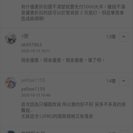
有什優惠折扣還不清楚就要先付5000大洋，雖說不滿
意優惠折扣的話可以於發貨前 2 天退訂，但這畢竟會
造成麻煩啊!
4號
13
s6997863
2020-10-15 10:11
現金優惠，現金優惠，現金優惠，懂了吧。
yellow1159
14
yellow1159
2020-10-15 10:48
這次因為只鋪兩款貨 所以賣的好不好 貨多不多真的很
難說..
尤其這次12PRO的兩款規格又有落差