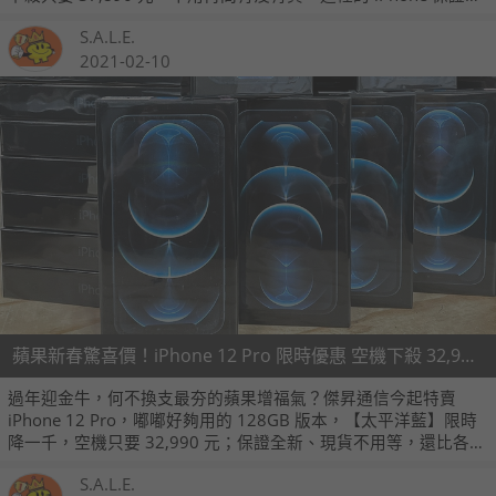
到，還是全台最便宜！一樣都是全新未拆公司貨，現場開通一年
S.A.L.E.
保固，空機最划算、搭配門號再享網友獨家優惠價，敬請把握時
機立刻預約！
2021-02-10
蘋果新春驚喜價！iPhone 12 Pro 限時優惠 空機下殺 32,990 元
過年迎金牛，何不換支最夯的蘋果增福氣？傑昇通信今起特賣
iPhone 12 Pro，嘟嘟好夠用的 128GB 版本，【太平洋藍】限時
降一千，空機只要 32,990 元；保證全新、現貨不用等，還比各大
通路更便宜！好機入手不宜遲，立刻查詢全台就近的傑昇通信門
S.A.L.E.
市！