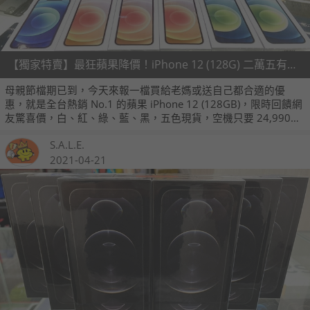
【獨家特賣】最狂蘋果降價！iPhone 12 (128G) 二萬五有找 (5/6~5/12)
母親節檔期已到，今天來報一檔買給老媽或送自己都合適的優
惠，就是全台熱銷 No.1 的蘋果 iPhone 12 (128GB)，限時回饋網
友驚喜價，白、紅、綠、藍、黑，五色現貨，空機只要 24,990
元！保證全新未拆台灣公司貨，現場驗機拆封、一年保固都不少
S.A.L.E.
～購機有保障、還能更省錢，現在就是入手 iPhone 12 的最好時
機，大家千萬別錯過！
2021-04-21