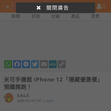
搜
產
會
0
關閉廣告
尋
品
員
新聞
評測
討論
產品
買賣
網
比
站
拼
WhatsApp
Facebook
Messenger
Twitter
Email
MeWe
Copy
Link
米可手機館 iPhone 12「隱藏優惠價」
預購開跑！
S.A.L.E.
|
2020-10-14 17:47
Apple