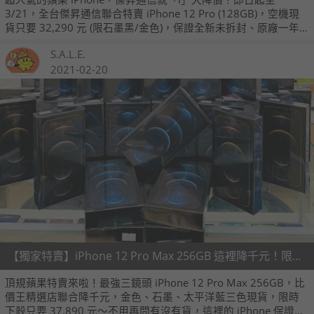
3/21，全台傑昇通信聯合特賣 iPhone 12 Pro (128GB)，空機現
貨只要 32,290 元 (限石墨黑/金色)，保證全新未拆封、原廠一年
保固統統有，全台最低價的蘋果機皇，就在傑昇通信！
S.A.L.E.
2021-02-20
【獨家特賣】iPhone 12 Pro Max 256GB 這裡降千元！限時只要 37,890 元 (2/20~2/26)
頂規蘋果特賣來啦！最強三鏡頭 iPhone 12 Pro Max 256GB，比
價王精選店聯合降千元，金色、石墨、太平洋藍三色現貨，限時
下殺只要 37,890 元～不用再問有沒有貨，這裡的 iPhone 保證買