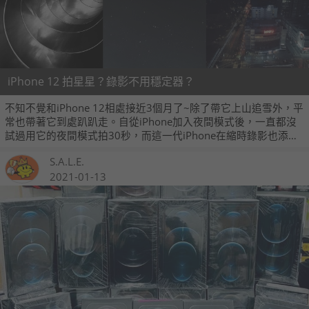
iPhone 12 拍星星？錄影不用穩定器？
不知不覺和iPhone 12相處接近3個月了~除了帶它上山追雪外，平
常也帶著它到處趴趴走。自從iPhone加入夜間模式後，一直都沒
試過用它的夜間模式拍30秒，而這一代iPhone在縮時錄影也添加
了新模式！就是在夠穩定的情況下可以拍出光軌！
S.A.L.E.
2021-01-13