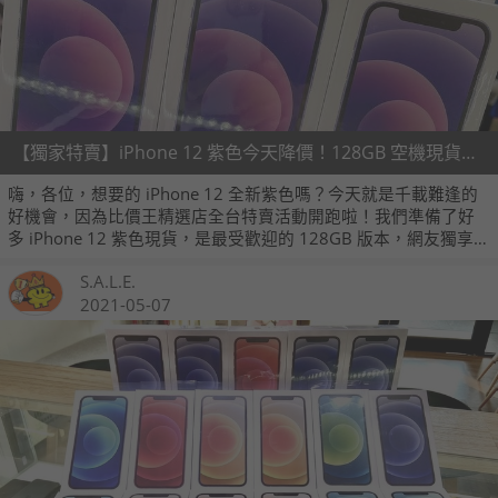
【獨家特賣】iPhone 12 紫色今天降價！128GB 空機現貨只要 26,490 元～(5/31~6/6)
嗨，各位，想要的 iPhone 12 全新紫色嗎？今天就是千載難逢的
好機會，因為比價王精選店全台特賣活動開跑啦！我們準備了好
多 iPhone 12 紫色現貨，是最受歡迎的 128GB 版本，網友獨享
空機特價 26,490 元；全新未拆台灣公司貨，現場拆封、一年保固
S.A.L.E.
都不少，同樣的這款機，你在別家只會買更貴，所以別再猶豫，
立刻進入以下賣場免費預約～絕對便宜、保證買到！
2021-05-07