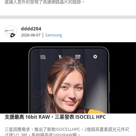
還讓人意外的發現了高通網路晶片的蹤跡。
dddd204
|
2026-08-07
Samsung
支援最高 16bit RAW，三星發表 ISOCELL HPC
三星因應需求，推出了新款ISOCELLHPC，2億超高畫素感光元件尺
寸達1/1.3吋，能拍攝高達16bitRAW檔。