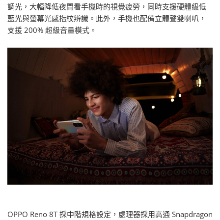
調光，大幅降低夜間看手機時的視覺疲勞，同時支援硬體級低
藍光與螢幕光感指紋辨識。此外，手機也配備立體聲雙喇叭，
支援 200% 超級音量模式。
OPPO Reno 8T 採中階規格設定，處理器採用高通 Snapdragon