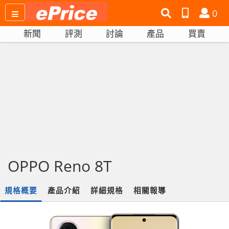
搜
產
會
0
尋
品
員
新聞
評測
討論
產品
買賣
網
比
站
拼
OPPO Reno 8T
規格概要
產品介紹
詳細規格
相關報導