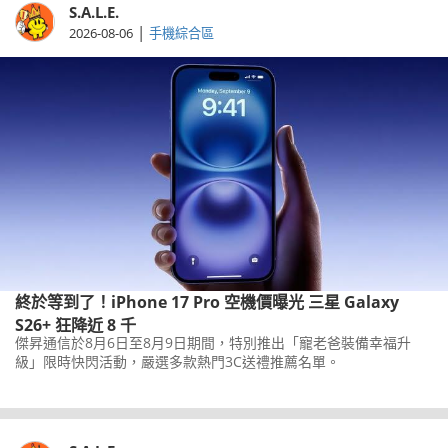
S.A.L.E.
|
2026-08-06
手機綜合區
終於等到了！iPhone 17 Pro 空機價曝光 三星 Galaxy
S26+ 狂降近 8 千
傑昇通信於8月6日至8月9日期間，特別推出「寵老爸裝備幸福升
級」限時快閃活動，嚴選多款熱門3C送禮推薦名單。