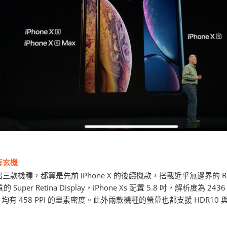
有玄機
機種，都算是先前 iPhone X 的後續機款，搭載近乎無邊界的 Retina Di
 Super Retina Display，iPhone Xs 配置 5.8 吋，解析度為 243
42，均有 458 PPI 的畫素密度。此外兩款機種的螢幕也都支援 HDR10 與 D