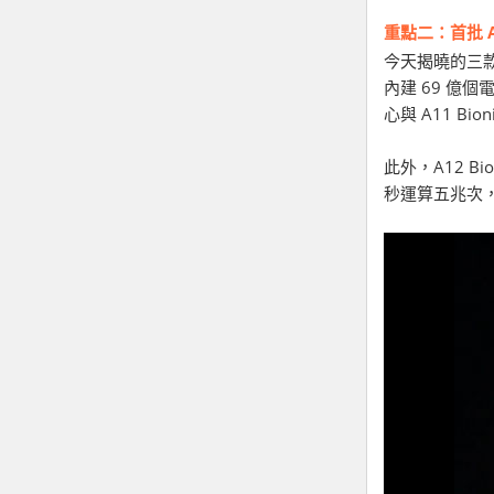
重點二：首批 A1
今天揭曉的三款新
內建 69 億個
心與 A11 Bi
此外，A12 B
秒運算五兆次，在