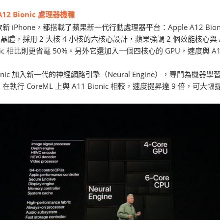
2 Bionic 處理器機種
 iPhone，都搭載了蘋果新一代行動處理器平台：Apple A12 Bi
電晶體，採用 2 大核 4 小核的六核心設計，蘋果強調 2 個效能核心與 A1
onic 相比則更省電 50%。另外它還加入一個四核心的 GPU，速度與 A11 
ionic 加入新一代的神經網路引擎（Neural Engine），專門為
執行 CoreML 上與 A11 Bionic 相較，速度提昇達 9 倍，可大幅