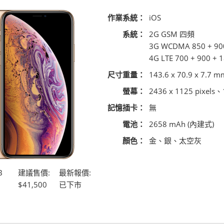
作業系統：
iOS
系統：
2G GSM 四頻
3G WCDMA 850 + 90
4G LTE 700 + 900 + 
尺寸重量：
143.6 x 70.9 x 7.7 m
螢幕：
2436 x 1125 pixel
記憶插卡：
無
電池：
2658 mAh (內建式)
顏色：
金、銀、太空灰
B
建議售價:
最新報價:
$41,500
已下市