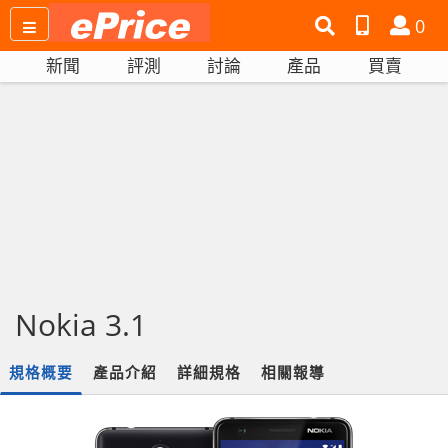
搜
產
會
0
尋
品
員
新聞
評測
討論
產品
買賣
網
比
站
拼
Nokia 3.1
規格概要
產品介紹
詳細規格
相關報導