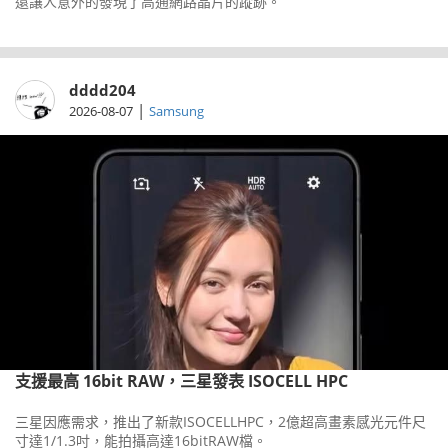
還讓人意外的發現了高通網路晶片的蹤跡。
dddd204
|
2026-08-07
Samsung
支援最高 16bit RAW，三星發表 ISOCELL HPC
三星因應需求，推出了新款ISOCELLHPC，2億超高畫素感光元件尺
寸達1/1.3吋，能拍攝高達16bitRAW檔。