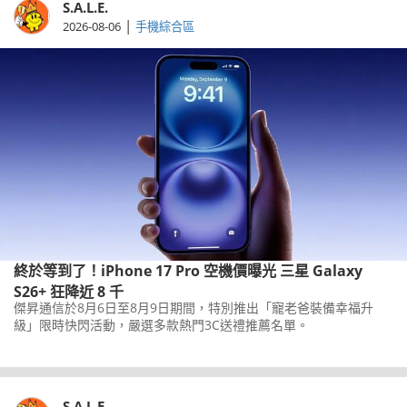
S.A.L.E.
|
2026-08-06
手機綜合區
終於等到了！iPhone 17 Pro 空機價曝光 三星 Galaxy
S26+ 狂降近 8 千
傑昇通信於8月6日至8月9日期間，特別推出「寵老爸裝備幸福升
級」限時快閃活動，嚴選多款熱門3C送禮推薦名單。
S.A.L.E.