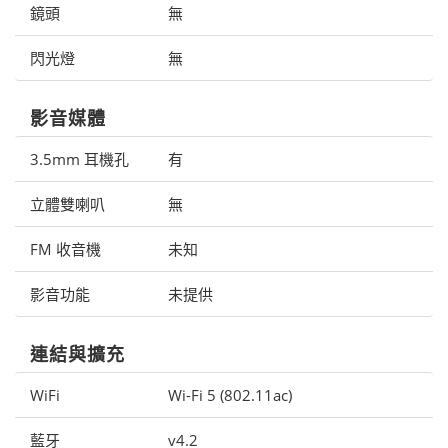
鏡頭
無
閃光燈
無
影音媒體
3.5mm 耳機孔
有
立體雙喇叭
無
FM 收音機
未知
影音功能
未提供
連結與擴充
WiFi
Wi-Fi 5 (802.11ac)
藍牙
v4.2