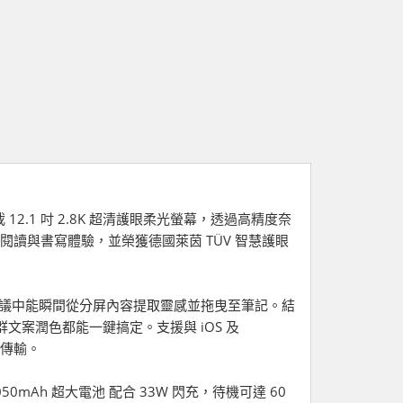
12.1 吋 2.8K 超清護眼柔光螢幕，透過高精度奈
閱讀與書寫體驗，並榮獲德國萊茵 TÜV 智慧護眼
課或會議中能瞬間從分屏內容提取靈感並拖曳至筆記。結
群文案潤色都能一鍵搞定。支援與 iOS 及
由傳輸。
50mAh 超大電池 配合 33W 閃充，待機可達 60