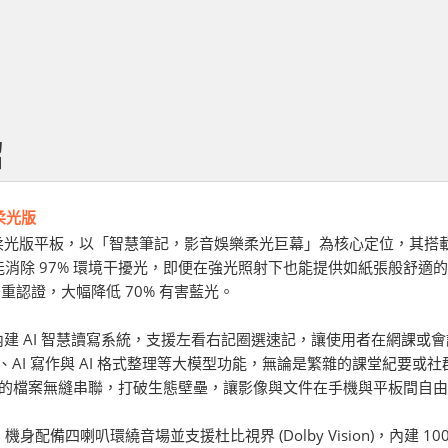
紹
 柔光版
 5 柔光版平板，以「智慧筆記，影音娛樂柔光巨幕」為核心定位，其搭載 
消除 97% 環境干擾光，即便在強光照射下也能提供如紙張般舒適的
雙重認證，大幅降低 70% 有害藍光。
d 5 內建 AI 智慧讀寫系統，支援左看右記圈選速記，讓使用者在網
摘要、AI 寫作與 AI 格式整理等大模型功能，無論是繁雜的課堂紀要或社
 設備的檔案無縫串聯，打破生態壁壘，讓影像與文件在手機與平板間自
身配備四喇叭環繞音場並支援杜比視界 (Dolby Vision)，內建 100