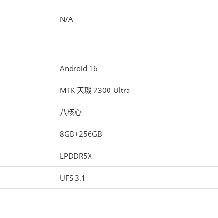
N/A
Android 16
MTK 天璣 7300-Ultra
八核心
8GB+256GB
LPDDR5X
UFS 3.1