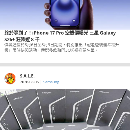
終於等到了！iPhone 17 Pro 空機價曝光 三星 Galaxy
S26+ 狂降近 8 千
傑昇通信於8月6日至8月9日期間，特別推出「寵老爸裝備幸福升
級」限時快閃活動，嚴選多款熱門3C送禮推薦名單。
S.A.L.E.
|
2026-08-06
Samsung