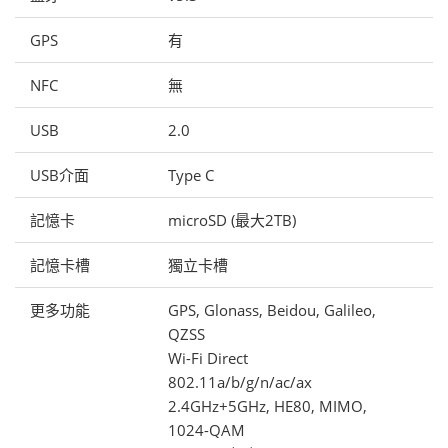
GPS
有
NFC
無
USB
2.0
USB介面
Type C
記憶卡
microSD (最大2TB)
記憶卡槽
獨立卡槽
更多功能
GPS, Glonass, Beidou, Galileo,
QZSS
Wi-Fi Direct
802.11a/b/g/n/ac/ax
2.4GHz+5GHz, HE80, MIMO,
1024-QAM