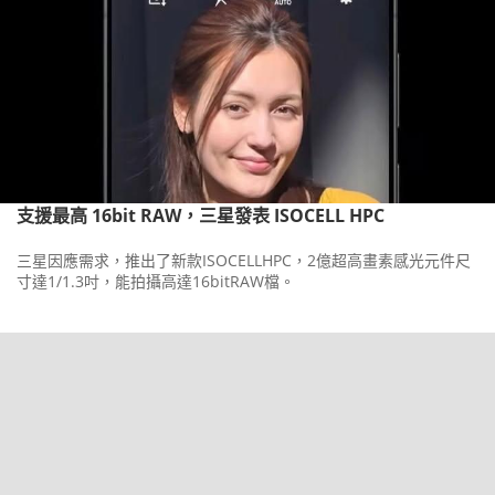
支援最高 16bit RAW，三星發表 ISOCELL HPC
三星因應需求，推出了新款ISOCELLHPC，2億超高畫素感光元件尺
寸達1/1.3吋，能拍攝高達16bitRAW檔。