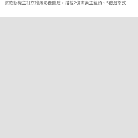
這款新機主打旗艦級影像體驗，搭載2億畫素主鏡頭、5倍潛望式長
焦與5,000萬畫素超廣角三鏡頭組合。