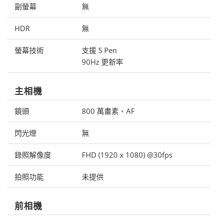
副螢幕
無
HDR
無
螢幕技術
支援 S Pen
90Hz 更新率
主相機
鏡頭
800 萬畫素、AF
閃光燈
無
錄照解像度
FHD (1920 x 1080) @30fps
拍照功能
未提供
前相機