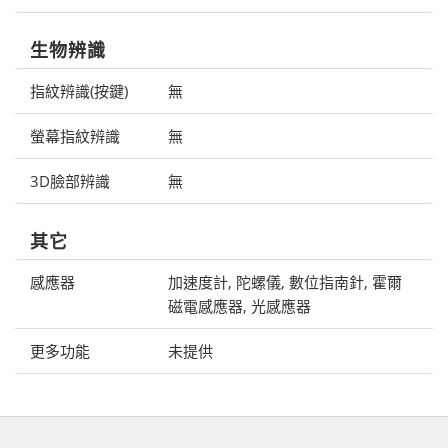
生物辨識
指紋辨識(按鍵)
無
螢幕指紋辨識
無
3D臉部辨識
無
其它
感應器
加速度計, 陀螺儀, 數位指南針, 霍爾
磁電感應器, 光感應器
更多功能
未提供