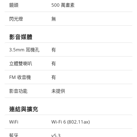
鏡頭
500 萬畫素
閃光燈
無
影音媒體
3.5mm 耳機孔
有
立體雙喇叭
有
FM 收音機
有
影音功能
未提供
連結與擴充
WiFi
Wi-Fi 6 (802.11ax)
藍牙
v5.3