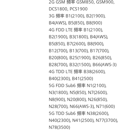
2G GSM 頻率 GSM850, GSM900,
DCS1800, PCS1900
3G 頻率 B1(2100), B2(1900),
B4(AWS), B5(850), B8(900)
4G FDD LTE 頻率 B1(2100),
B2(1900), B3(1800), B4(AWS),
B5(850), B7(2600), B8(900),
B12(700), B13(700), B17(700),
B20(800), B25(1900), B26(850),
B28(700), B32(1500), B66(AWS-3)
4G TDD LTE 頻率 B38(2600),
B40(2300), B41(2500)
5G FDD Sub6 頻率 N1(2100),
N3(1800), N5(850), N7(2600),
N8(900), N20(800), N26(850),
N28(700), N66(AWS-3), N71(600)
5G TDD Sub6 頻率 N38(2600),
N40(2300), N41(2500), N77(3700),
N78(3500)