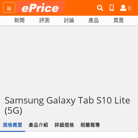
搜
產
會
0
尋
品
員
新聞
評測
討論
產品
買賣
網
比
站
拼
Samsung Galaxy Tab S10 Lite
(5G)
規格概要
產品介紹
詳細規格
相關報導