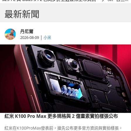
星更宣佈將於 9 月 19 日在台推出 Galaxy Tab S11 系列與 S10
最新新聞
Lite 平板，S11 系列售價 23,990 元起、S10 Lite 售價 11,900 元
起。
丹尼爾
|
2026-08-09
小米
紅米 K100 Pro Max 更多規格與 2 億畫素實拍樣張公布
紅米在K100ProMax發表前，搶先公布更多官方資訊與實拍樣張，