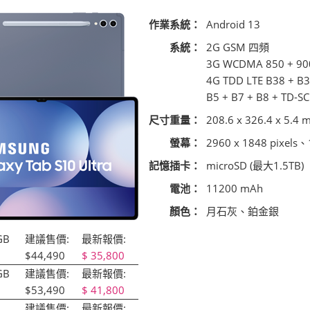
作業系統：
Android 13
系統：
2G GSM 四頻
3G WCDMA 850 + 90
4G TDD LTE B38 + B3
B5 + B7 + B8 + TD-S
尺寸重量：
208.6 x 326.4 x 5.4 
螢幕：
2960 x 1848 pixel
記憶插卡：
microSD (最大1.5TB)
電池：
11200 mAh
顏色：
月石灰、鉑金銀
GB
建議售價:
最新報價:
$44,490
35,800
GB
建議售價:
最新報價:
$53,490
41,800
建議售價:
最新報價: