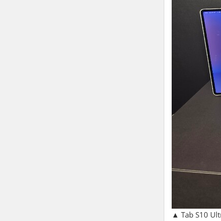
▲ Tab S10 U