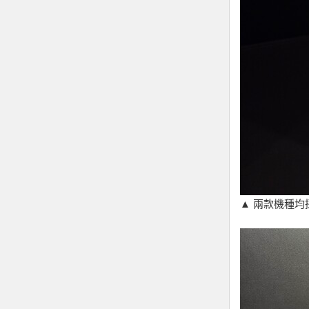
▲ 兩款機種均