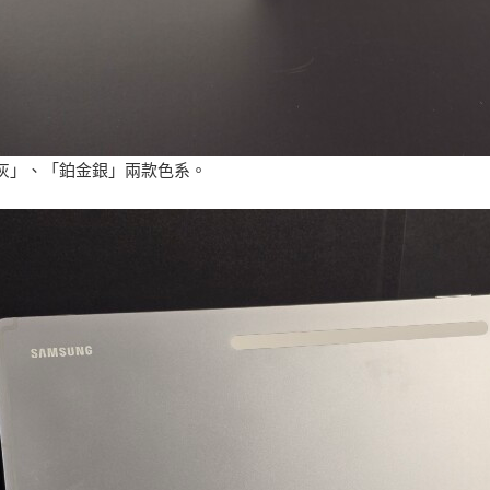
石灰」、「鉑金銀」兩款色系。