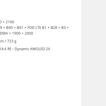
0 + 2100
9 + B40 + B41 + FDD LTE B1 + B28 + B3 +
CDMA + 1900 + 2000
mm / 723 g
s、14.6 吋、Dynamic AMOLED 2X