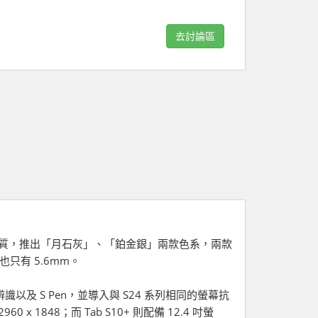
去討論區
機殼材質，推出「月石灰」、「鉑金銀」兩款色系，兩款
厚度也只有 5.6mm。
指紋辨識以及 S Pen，並導入與 S24 系列相同的螢幕抗
 x 1848；而 Tab S10+ 則配備 12.4 吋螢