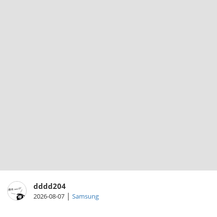
dddd204
|
2026-08-07
Samsung