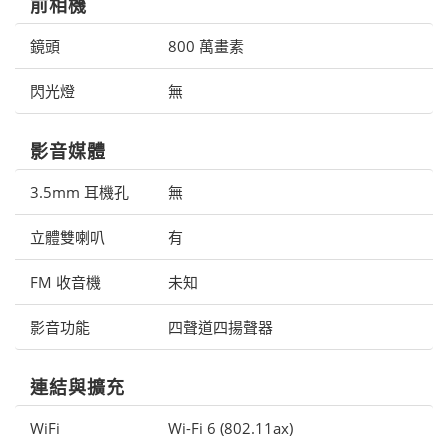
前相機
鏡頭
800 萬畫素
閃光燈
無
影音媒體
3.5mm 耳機孔
無
立體雙喇叭
有
FM 收音機
未知
影音功能
四聲道四揚聲器
連結與擴充
WiFi
Wi-Fi 6 (802.11ax)