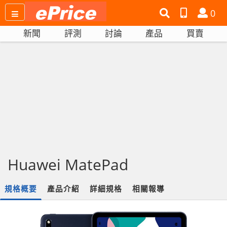
搜
產
會
0
尋
品
員
新聞
評測
討論
產品
買賣
網
比
站
拼
Huawei MatePad
規格概要
產品介紹
詳細規格
相關報導