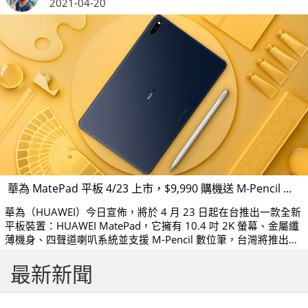
2021-04-20
華為 MatePad 平板 4/23 上市，$9,990 購機送 M-Pencil 等三大好禮
華為（HUAWEI）今日宣佈，將於 4 月 23 日起在台推出一款全新
平板裝置：HUAWEI MatePad，它擁有 10.4 吋 2K 螢幕、金屬纖
薄機身、四聲道喇叭系統並支援 M-Pencil 數位筆，台灣將推出
「夜闌灰」色系，建議售價 9,990 元；華為官方並將推出購機贈
最新新聞
禮活動。