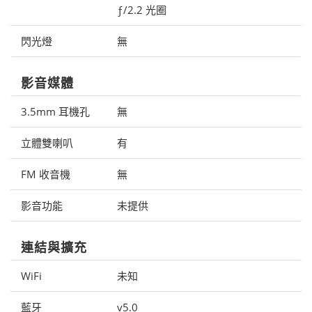
ƒ/2.2 光圈
閃光燈
無
影音媒體
3.5mm 耳機孔
無
立體雙喇叭
有
FM 收音機
無
影音功能
未提供
連結與擴充
WiFi
未知
藍牙
v5.0