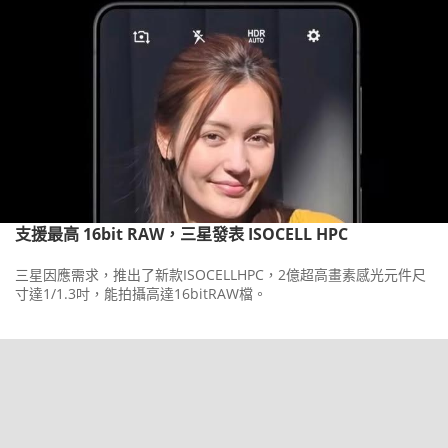
支援最高 16bit RAW，三星發表 ISOCELL HPC
三星因應需求，推出了新款ISOCELLHPC，2億超高畫素感光元件尺
寸達1/1.3吋，能拍攝高達16bitRAW檔。