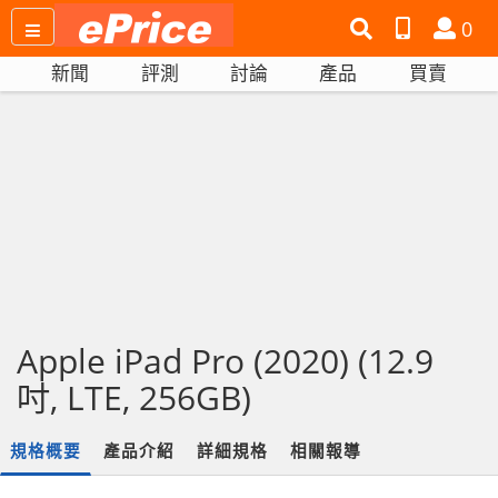
搜
產
會
0
尋
品
員
新聞
評測
討論
產品
買賣
網
比
站
拼
Apple iPad Pro (2020) (12.9
吋, LTE, 256GB)
規格概要
產品介紹
詳細規格
相關報導