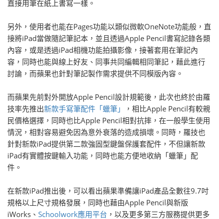
直接用筆在紙上書寫一樣。
另外，使用者也能在Pages功能以類似微軟OneNote功能般，直
接將iPad當做隨記筆記本，並且透過Apple Pencil書寫記錄各類
內容，或是透過iPad相機功能拍攝影像，接著套用在筆記內
容，同時也能與線上好友、同事共同編輯相同筆記，藉此進行
討論，而蘋果也針對筆記製作需求提供不同模版內容。
而蘋果先前對外開放Apple Pencil設計規範後，此次也終於由羅
技率先推出
新款手寫筆配件「蠟筆」
，相比Apple Pencil有較親
民價格選擇，同時也比Apple Pencil相對抗摔，在一般學生使用
情況，相對容易避免因為意外衰落的造成損壞。同時，羅技也
針對新款iPad提供第二款強固型鍵盤保護套配件，不但讓新款
iPad有實體按鍵輸入功能，同時也能方便地收納「蠟筆」配
件。
在新款iPad推出後，可以看出蘋果準備讓iPad產品全數往9.7吋
規格以上尺寸規格發展，同時也藉由Apple Pencil與新版
iWorks、
Schoolwork應用平台
，以及更多第三方服務提供更多