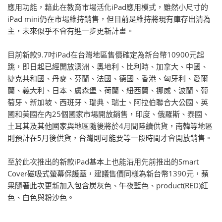
應用功能，藉此在教育市場活化iPad應用模式，雖然小尺寸的
iPad mini仍在市場維持銷售，但目前是維持將現有庫存出清為
主，未來似乎不會有進一步更新計畫。
目前新款9.7吋iPad在台灣地區售價確定為新台幣10900元起
跳，即日起已經開放澳洲、奧地利、比利時、加拿大、中國、
捷克共和國、丹麥、芬蘭、法國、德國、香港、匈牙利、愛爾
蘭、義大利、日本、盧森堡、荷蘭、紐西蘭、挪威、波蘭、葡
萄牙、新加坡、西班牙、瑞典、瑞士、阿拉伯聯合大公國、英
國和美國在內25個國家市場開放銷售，印度、俄羅斯、泰國、
土耳其及其他國家與地區隨後將於4月間陸續供貨，南韓等地區
則預計在5月後供貨，台灣則可能要等一段時間才會開放銷售。
至於此次推出的新款iPad基本上也能沿用先前推出的Smart
Cover磁吸式螢幕保護蓋，建議售價同樣為新台幣1390元，蘋
果隨著此次更新加入包含炭灰色、午夜藍色、product(RED)紅
色、白色與粉沙色。