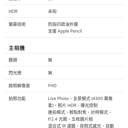
HDR
未知
螢幕技術
防指印疏油外膜
支援 Apple Pencil
主相機
鏡頭
無
閃光燈
無
錄照解像度
FHD
拍照功能
Live Photo、全景模式 (4300 萬像
素)、照片 HDR、曝光控制
連拍模式、輕點對焦、計時模式、
f/2.4 光圈、五枚鏡片組
混合式 IR 濾鏡、背照式感光、自動