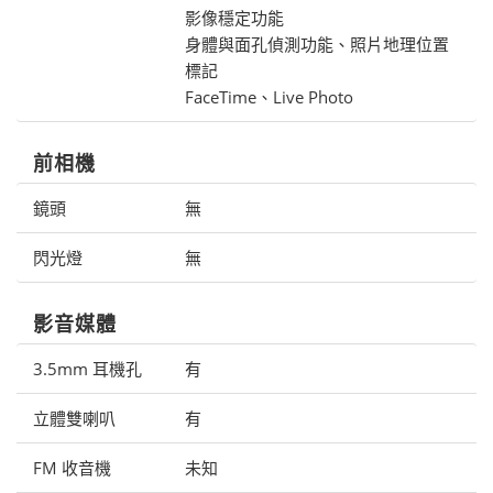
影像穩定功能
身體與面孔偵測功能、照片地理位置
標記
FaceTime、Live Photo
前相機
鏡頭
無
閃光燈
無
影音媒體
3.5mm 耳機孔
有
立體雙喇叭
有
FM 收音機
未知