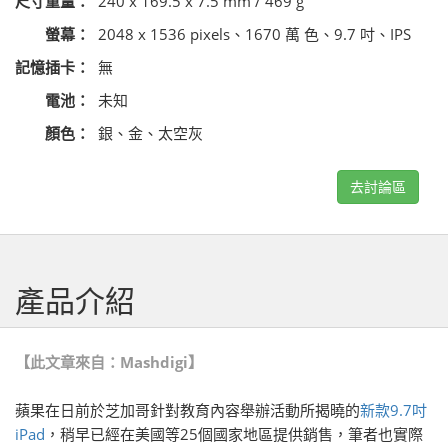
尺寸重量：
240 x 169.5 x 7.5 mm / 469 g
螢幕：
2048 x 1536 pixels、1670 萬 色、9.7 吋、IPS
記憶插卡：
無
電池：
未知
顏色：
銀、金、太空灰
去討論區
產品介紹
【此文章來自：
Mashdigi
】
蘋果在日前於芝加哥針對教育內容舉辦活動所揭曉的
新款9.7吋
iPad
，稍早已經在美國等25個國家地區提供銷售，筆者也實際