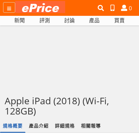
搜
產
會
0
尋
品
員
新聞
評測
討論
產品
買賣
網
比
站
拼
Apple iPad (2018) (Wi-Fi,
128GB)
規格概要
產品介紹
詳細規格
相關報導