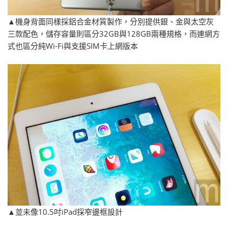
▲機身背面同樣採鋁合金材質製作，分別提供銀、金與太空灰
三款配色，儲存容量則區分32GB與128GB兩種規格，而連網方
式也區分純Wi-Fi與支援SIM卡上網版本
▲並未像10.5吋iPad採窄邊框設計