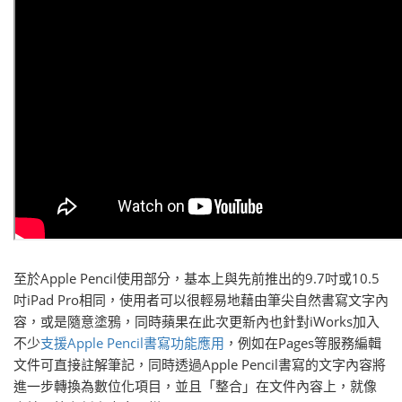
至於Apple Pencil使用部分，基本上與先前推出的9.7吋或10.5
吋iPad Pro相同，使用者可以很輕易地藉由筆尖自然書寫文字內
容，或是隨意塗鴉，同時蘋果在此次更新內也針對iWorks加入
不少
支援Apple Pencil書寫功能應用
，例如在Pages等服務編輯
文件可直接註解筆記，同時透過Apple Pencil書寫的文字內容將
進一步轉換為數位化項目，並且「整合」在文件內容上，就像