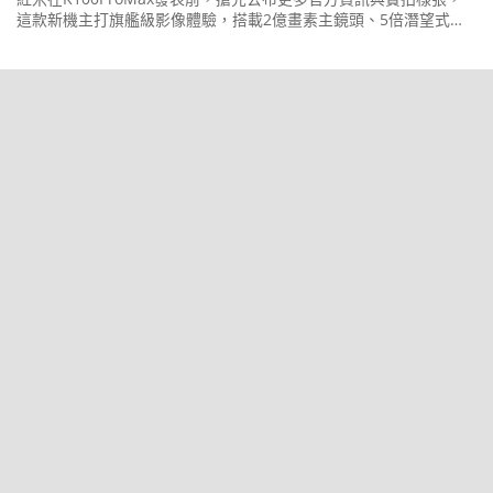
這款新機主打旗艦級影像體驗，搭載2億畫素主鏡頭、5倍潛望式長
焦與5,000萬畫素超廣角三鏡頭組合。