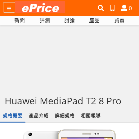
搜
產
會
0
尋
品
員
新聞
評測
討論
產品
買賣
網
比
站
拼
Huawei MediaPad T2 8 Pro
規格概要
產品介紹
詳細規格
相關報導