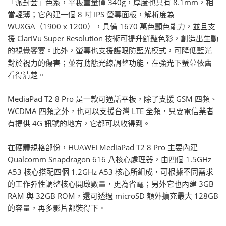
「派對金」色系，平板重量僅 340g，厚度也只有 8.1mm，相
當輕薄；它內建一個 8 吋 IPS 螢幕面板，解析度為
WUXGA（1900 x 1200），具備 1670 萬色顯色能力，並且支
援 ClariVu Super Resolution 技術可提升鮮豔色彩，創造出生動
的視覺饗宴。此外，螢幕也支援護眼防藍光模式，可降低藍光
對於視力的傷害；並有動態光線調整功能，在強光下螢幕依舊
看得清楚。
MediaPad T2 8 Pro 是一款可通話平板，除了支援 GSM 四頻、
WCDMA 四頻之外，也可以支援台灣 LTE 全頻，只要電信業者
有提供 4G 訊號的地方，它都可以收得到。
在硬體規格部份，HUAWEI MediaPad T2 8 Pro 主要內建
Qualcomm Snapdragon 616 八核心處理器，由四個 1.5GHz
A53 核心搭配四個 1.2GHz A53 核心所組成，可根據不同需求
的工作彈性調整核心開啟數量，更為省電；另外它也內建 3GB
RAM 與 32GB ROM，還可透過 microSD 額外擴充最大 128GB
的容量，再多影片都裝得下。