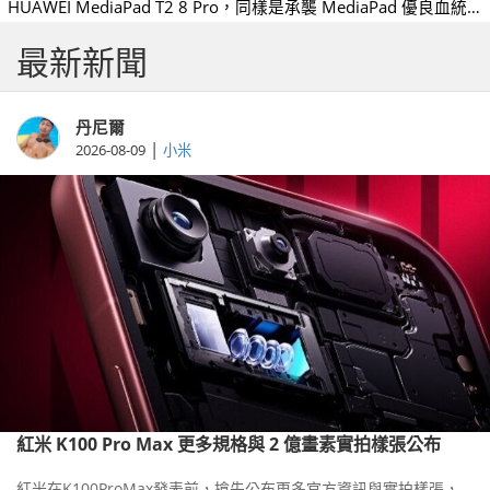
HUAWEI MediaPad T2 8 Pro，同樣是承襲 MediaPad 優良血統
的跨界產品，搭載 8 吋 IPS Full HD 螢幕、高通 Qualcomm
最新新聞
Snapdragon 616 八核心處理器與 4800mAh 大容量電池，整體
而言是比較偏向於純娛樂導向的產品。
丹尼爾
|
2026-08-09
小米
紅米 K100 Pro Max 更多規格與 2 億畫素實拍樣張公布
紅米在K100ProMax發表前，搶先公布更多官方資訊與實拍樣張，