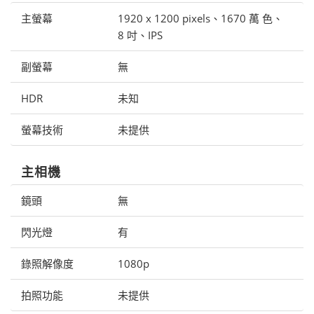
主螢幕
1920 x 1200 pixels、1670 萬 色、
8 吋、IPS
副螢幕
無
HDR
未知
螢幕技術
未提供
主相機
鏡頭
無
閃光燈
有
錄照解像度
1080p
拍照功能
未提供