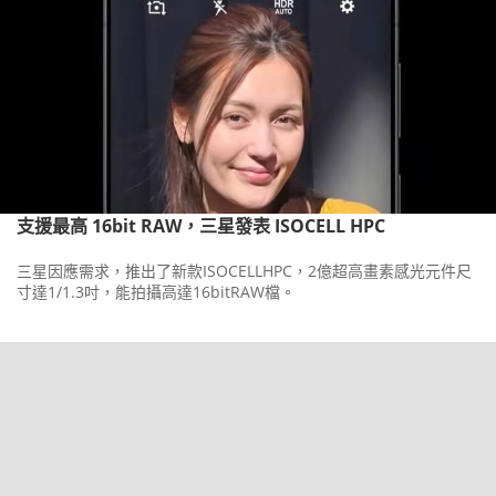
支援最高 16bit RAW，三星發表 ISOCELL HPC
三星因應需求，推出了新款ISOCELLHPC，2億超高畫素感光元件尺
寸達1/1.3吋，能拍攝高達16bitRAW檔。