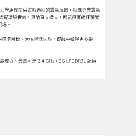
震動馬達，運用力學原理提供遊戲過程的震動反饋，就像專業震動
虛擬環繞音效，無論直立橫立，都能擁有絕佳聽覺
現場。
夠更加精確的瞄準目標、大幅降低失誤，遊戲中獲得更多樂
7處理器、最高可達 2.4 GHz，2G LPDDR3L 記憶