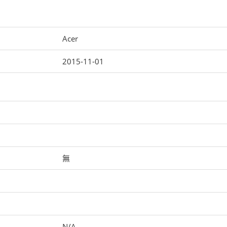
Acer
2015-11-01
無
N/A