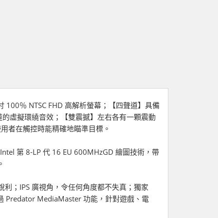
吋 100％ NTSC FHD 高解析螢幕；【四聲道】具備
道的虛擬環繞音效；【雙震撼】左右各有一顆震動
力，使用者在觸控時能精確地瞄準目標。
tel 第 8-LP 代 16 EU 600MHzGD 繪圖技術，帶
。
影像清晰銳利；IPS 廣視角，令任何角度都不失真；獨家
 Predator MediaMaster 功能，針對遊戲、電