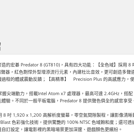
紹
的宏碁 Predator 8 (GT810)，具有四大功能：【全色域】採用 8 
體揚聲器，紅色剽悍外型增添流行元素，內建杜比音效，更可創造多聲
過程的體感震動反饋；【高精準】 Precision Plus 的高感應
 還掌握尖端動力，搭載Intel Atom x7 處理器，最高可達 2.4GHz，搭配 In
體驗。不同於一般平板電腦，Predator 8 提供聲色俱全的感官享受
 8 採用 8 吋 1,920 x 1,200 高解析度螢幕，零空氣間隙製程，讓
ColorBlast 色彩強化技術，提供驚艷的 100% NTSC 色域飽和度；還可透過
境自訂設定，讓電影裡的黑暗場景更加深邃、遊戲顏色更繽紛。