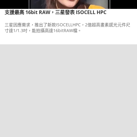
支援最高 16bit RAW，三星發表 ISOCELL HPC
三星因應需求，推出了新款ISOCELLHPC，2億超高畫素感光元件尺
寸達1/1.3吋，能拍攝高達16bitRAW檔。