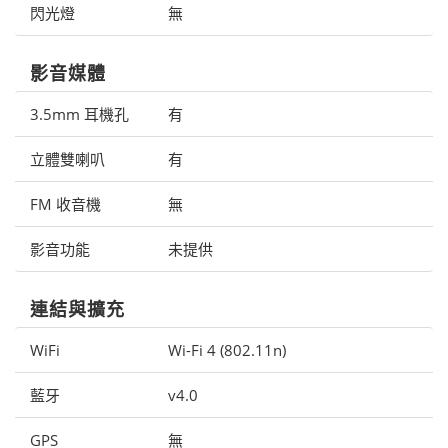
閃光燈
無
影音媒體
3.5mm 耳機孔
有
立體雙喇叭
有
FM 收音機
無
影音功能
未提供
連結與擴充
WiFi
Wi-Fi 4 (802.11n)
藍牙
v4.0
GPS
無