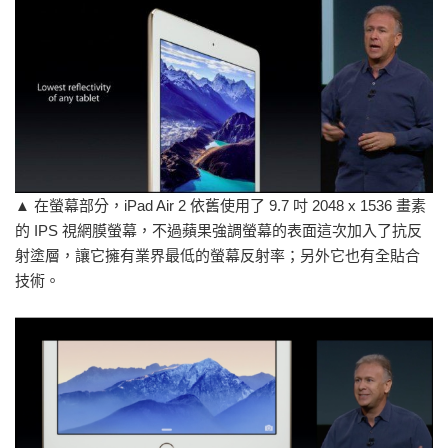
▲ 在螢幕部分，iPad Air 2 依舊使用了 9.7 吋 2048 x 1536 畫素
的 IPS 視網膜螢幕，不過蘋果強調螢幕的表面這次加入了抗反
射塗層，讓它擁有業界最低的螢幕反射率；另外它也有全貼合
技術。