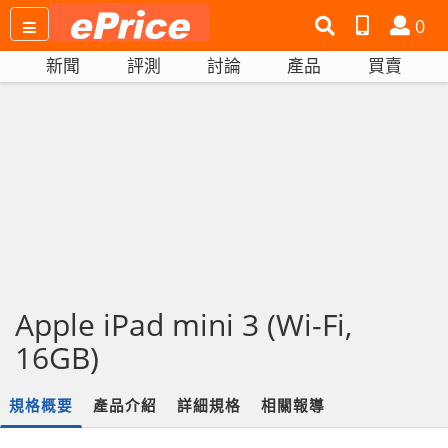
搜
產
會
0
尋
品
員
新聞
評測
討論
產品
買賣
網
比
站
拼
Apple iPad mini 3 (Wi-Fi,
16GB)
規格概要
產品介紹
詳細規格
相關報導