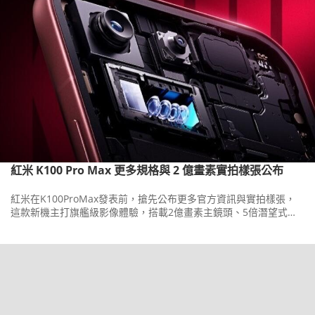
紅米 K100 Pro Max 更多規格與 2 億畫素實拍樣張公布
紅米在K100ProMax發表前，搶先公布更多官方資訊與實拍樣張，
這款新機主打旗艦級影像體驗，搭載2億畫素主鏡頭、5倍潛望式長
焦與5,000萬畫素超廣角三鏡頭組合。