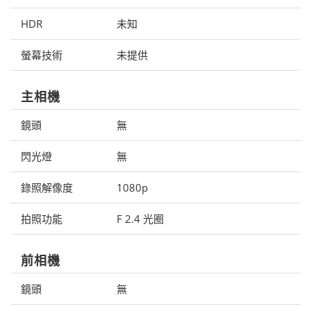
HDR
未知
螢幕技術
未提供
主相機
鏡頭
無
閃光燈
無
錄照解像度
1080p
拍照功能
F 2.4 光圈
前相機
鏡頭
無