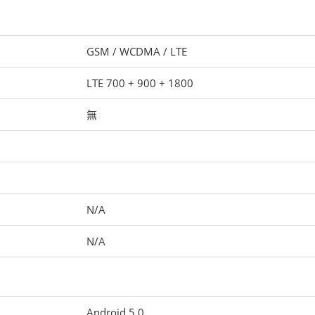
GSM / WCDMA / LTE
LTE 700 + 900 + 1800
無
N/A
N/A
Android 5.0