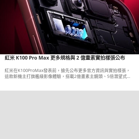
紅米 K100 Pro Max 更多規格與 2 億畫素實拍樣張公布
紅米在K100ProMax發表前，搶先公布更多官方資訊與實拍樣張，
這款新機主打旗艦級影像體驗，搭載2億畫素主鏡頭、5倍潛望式長
焦與5,000萬畫素超廣角三鏡頭組合。