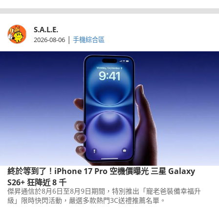
S.A.L.E.
|
2026-08-06
手機綜合區
終於等到了！iPhone 17 Pro 空機價曝光 三星 Galaxy
S26+ 狂降近 8 千
傑昇通信於8月6日至8月9日期間，特別推出「寵老爸裝備幸福升
級」限時快閃活動，嚴選多款熱門3C送禮推薦名單。