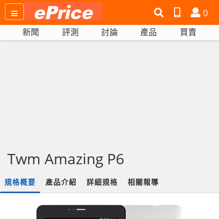
搜
產
會
0
尋
品
員
新聞
評測
討論
產品
買賣
網
比
站
拼
Twm Amazing P6
規格概要
產品介紹
詳細規格
相關報導