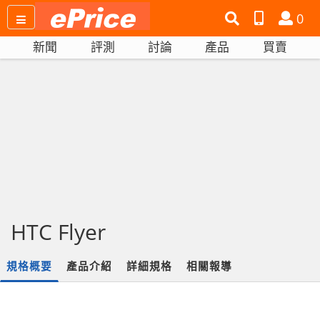
搜
產
會
0
尋
品
員
新聞
評測
討論
產品
買賣
網
比
站
拼
HTC Flyer
規格概要
產品介紹
詳細規格
相關報導