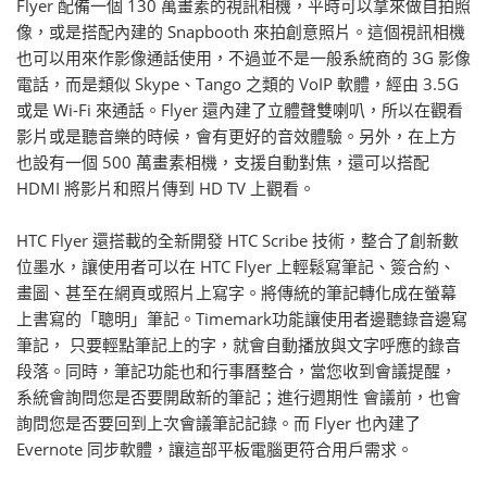
Flyer 配備一個 130 萬畫素的視訊相機，平時可以拿來做自拍照
像，或是搭配內建的 Snapbooth 來拍創意照片。這個視訊相機
也可以用來作影像通話使用，不過並不是一般系統商的 3G 影像
電話，而是類似 Skype、Tango 之類的 VoIP 軟體，經由 3.5G
或是 Wi-Fi 來通話。Flyer 還內建了立體聲雙喇叭，所以在觀看
影片或是聽音樂的時候，會有更好的音效體驗。另外，在上方
也設有一個 500 萬畫素相機，支援自動對焦，還可以搭配
HDMI 將影片和照片傳到 HD TV 上觀看。
HTC Flyer 還搭載的全新開發 HTC Scribe 技術，整合了創新數
位墨水，讓使用者可以在 HTC Flyer 上輕鬆寫筆記、簽合約、
畫圖、甚至在網頁或照片上寫字。將傳統的筆記轉化成在螢幕
上書寫的「聰明」筆記。Timemark功能讓使用者邊聽錄音邊寫
筆記， 只要輕點筆記上的字，就會自動播放與文字呼應的錄音
段落。同時，筆記功能也和行事曆整合，當您收到會議提醒，
系統會詢問您是否要開啟新的筆記；進行週期性 會議前，也會
詢問您是否要回到上次會議筆記記錄。而 Flyer 也內建了
Evernote 同步軟體，讓這部平板電腦更符合用戶需求。