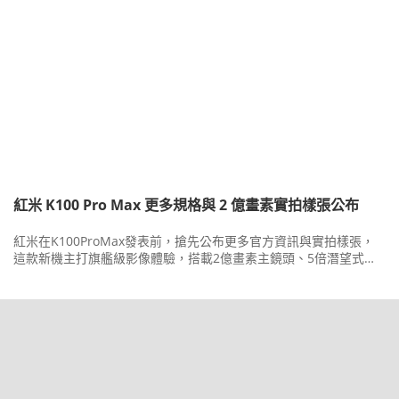
紅米 K100 Pro Max 更多規格與 2 億畫素實拍樣張公布
紅米在K100ProMax發表前，搶先公布更多官方資訊與實拍樣張，
這款新機主打旗艦級影像體驗，搭載2億畫素主鏡頭、5倍潛望式長
焦與5,000萬畫素超廣角三鏡頭組合。