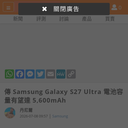
搜
產
會
0
關閉廣告
尋
品
員
新聞
評測
討論
產品
買賣
網
比
站
拼
WhatsApp
Facebook
Messenger
Twitter
Email
MeWe
Copy
Link
傳 Samsung Galaxy S27 Ultra 電池容
量有望達 5,600mAh
丹尼爾
|
2026-07-08 09:57
Samsung