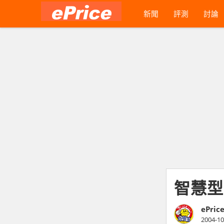
新聞
評測
討論
智慧型
ePric
2004-10