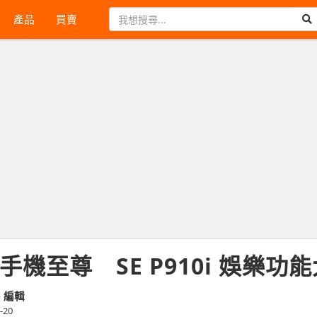
產品
買賣
手機至尊 SE P910i 娛樂功
e 編輯
-20