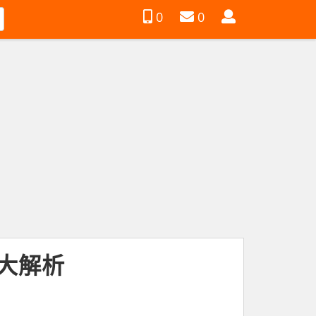
會
0
0
員
能大解析