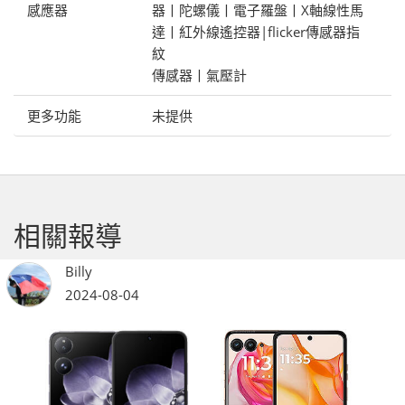
感應器
器丨陀螺儀丨電子羅盤丨X軸線性馬
達丨紅外線遙控器|flicker傳感器指
紋
傳感器丨氣壓計
更多功能
未提供
相關報導
Billy
2024-08-04