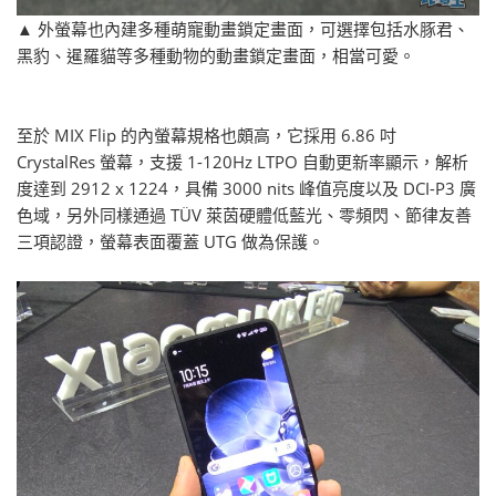
▲ 外螢幕也內建多種萌寵動畫鎖定畫面，可選擇包括水豚君、
黑豹、暹羅貓等多種動物的動畫鎖定畫面，相當可愛。
至於 MIX Flip 的內螢幕規格也頗高，它採用 6.86 吋
CrystalRes 螢幕，支援 1-120Hz LTPO 自動更新率顯示，解析
度達到 2912 x 1224，具備 3000 nits 峰值亮度以及 DCI-P3 廣
色域，另外同樣通過 TÜV 萊茵硬體低藍光、零頻閃、節律友善
三項認證，螢幕表面覆蓋 UTG 做為保護。