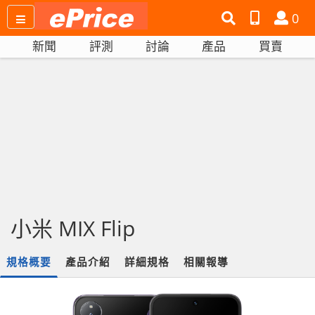
搜
產
會
0
尋
品
員
新聞
評測
討論
產品
買賣
網
比
站
拼
小米 MIX Flip
規格概要
產品介紹
詳細規格
相關報導