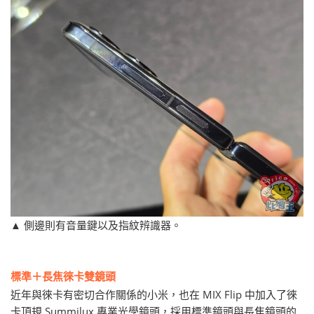
▲ 側邊則有音量鍵以及指紋辨識器。
標準＋長焦徠卡雙鏡頭
近年與徠卡有密切合作關係的小米，也在 MIX Flip 中加入了徠
卡頂規 Summilux 專業光學鏡頭，採用標準鏡頭與長焦鏡頭的