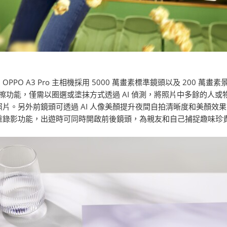
PPO A3 Pro 主相機採用 5000 萬畫素標準鏡頭以及 200 萬畫
橡皮擦功能，僅需以圈選或塗抹方式透過 AI 偵測，將照片中多餘的
照片。另外前鏡頭可透過 AI 人像美顏提升夜間自拍清晰度和美顏效
重錄影功能，出遊時可同時開啟前後鏡頭，為親友和自己捕捉趣味珍