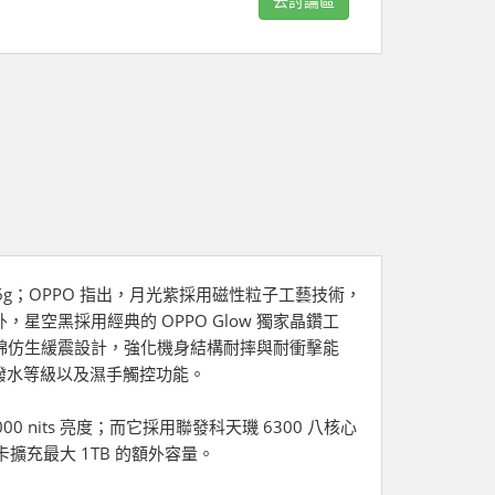
去討論區
186g；OPPO 指出，月光紫採用磁性粒子工藝技術，
空黑採用經典的 OPPO Glow 獨家晶鑽工
綿仿生緩震設計，強化機身結構耐摔與耐衝擊能
防潑水等級以及濕手觸控功能。
1000 nits 亮度；而它採用聯發科天璣 6300 八核心
記憶卡擴充最大 1TB 的額外容量。