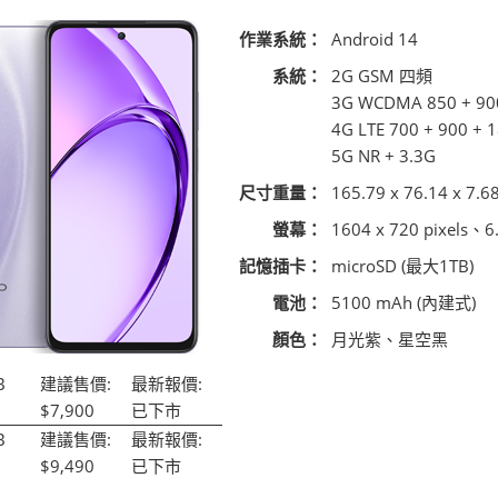
作業系統：
Android 14
系統：
2G GSM 四頻
3G WCDMA 850 + 90
4G LTE 700 + 900 + 
5G NR + 3.3G
尺寸重量：
165.79 x 76.14 x 7.6
螢幕：
1604 x 720 pixels、
記憶插卡：
microSD (最大1TB)
電池：
5100 mAh (內建式)
顏色：
月光紫、星空黑
B
建議售價:
最新報價:
$7,900
已下市
B
建議售價:
最新報價:
$9,490
已下市