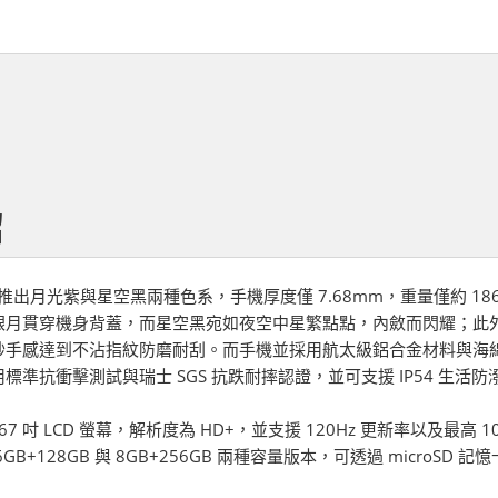
紹
Pro 推出月光紫與星空黑兩種色系，手機厚度僅 7.68mm，重量僅約 
月貫穿機身背蓋，而星空黑宛如夜空中星繁點點，內斂而閃耀；此外，星
砂手感達到不沾指紋防磨耐刮。而手機並採用航太級鋁合金材料與海
標準抗衝擊測試與瑞士 SGS 抗跌耐摔認證，並可支援 IP54 生活
 6.67 吋 LCD 螢幕，解析度為 HD+，並支援 120Hz 更新率以及最高 
GB+128GB 與 8GB+256GB 兩種容量版本，可透過 microSD 