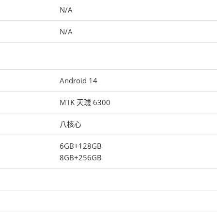
N/A
N/A
Android 14
MTK 天璣 6300
八核心
6GB+128GB
8GB+256GB