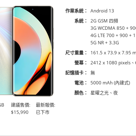
作業系統：
Android 13
系統：
2G GSM 四頻
3G WCDMA 850 + 90
4G LTE 700 + 900 + 
5G NR + 3.3G
尺寸重量：
161.5 x 73.9 x 7.95 
螢幕：
2412 x 1080 pixel
記憶插卡：
無
電池：
5000 mAh (內建式)
顏色：
星曜之光、夜
GB
建議售價:
最新報價:
$15,990
已下市