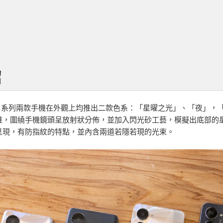
紹
10 Pro 系列兩款手機在外觀上均推出二款色系：「星曜之光」、「夜
錐，圍繞手機鏡頭呈放射狀分佈，並加入閃光砂工藝，模擬出底部的
呈現，有防指紋的特點，並內含兩道若隱若現的光束。