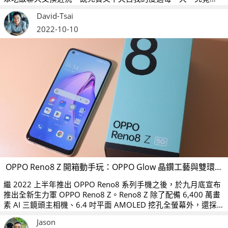
OPPO Reno8 Z 是否能陪我一起達成這樣生活的手機？
David-Tsai
2022-10-10
OPPO Reno8 Z 開箱動手玩：OPPO Glow 晶鑽工藝與雙環星軌呼吸燈真的超級吸睛！
繼 2022 上半年推出 OPPO Reno8 系列手機之後，於九月底宣布
推出全新生力軍 OPPO Reno8 Z。Reno8 Z 除了配備 6,400 萬畫
素 AI 三鏡頭主相機、6.4 吋平面 AMOLED 挖孔全螢幕外，還採
用了 Qualcomm Snapdragon 695 5G 處理器、4,500mAh 大容
Jason
量電池，化身為時尚配件單品。