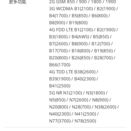
更多功能
2G GSM 850 / 900 / 1800 / 1900
3G WCDMA B1(2100) / B2(1900) /
B4(1700) / B5(850) / B6(800) /
B8(900) / B19(800)
4G FDD LTE B1(2100) / B2(1900) /
B3(1800) / B4(AWS) / B5(850) /
B7(2600) / B8(900) / B12(700) /
B17(700) / B18(800) / B19(850) /
B20(800) / B26(850) / B28(700) /
B66(1700)
4G TDD LTE B38(2600) /
B39(1900) / B40(2300) /
B41(2500)
5G NR N1(2100) / N3(1800) /
N5(850) / N7(2600) / N8(900) /
N20(800) / N28(700) / N38(2600) /
N40(2300) / N41(2500) /
N77(3700) / N78(3500)