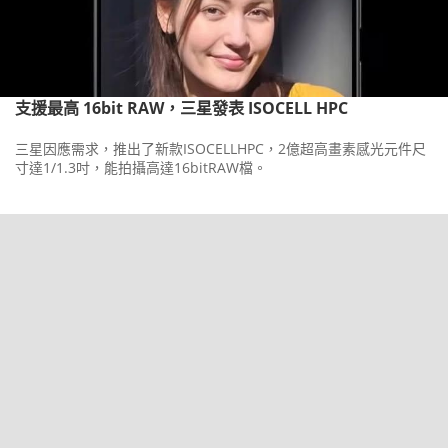
支援最高 16bit RAW，三星發表 ISOCELL HPC
三星因應需求，推出了新款ISOCELLHPC，2億超高畫素感光元件尺
寸達1/1.3吋，能拍攝高達16bitRAW檔。