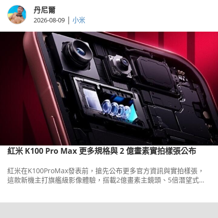
丹尼爾
|
2026-08-09
小米
紅米 K100 Pro Max 更多規格與 2 億畫素實拍樣張公布
紅米在K100ProMax發表前，搶先公布更多官方資訊與實拍樣張，
這款新機主打旗艦級影像體驗，搭載2億畫素主鏡頭、5倍潛望式長
焦與5,000萬畫素超廣角三鏡頭組合。