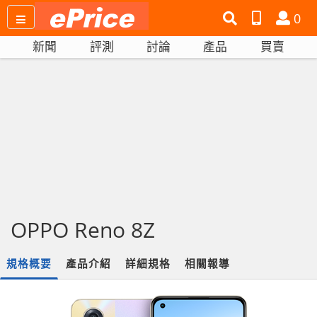
搜
產
會
0
尋
品
員
新聞
評測
討論
產品
買賣
網
比
站
拼
OPPO Reno 8Z
規格概要
產品介紹
詳細規格
相關報導