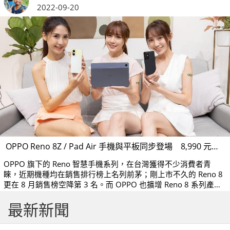
2022-09-20
OPPO Reno 8Z / Pad Air 手機與平板同步登場 8,990 元起 9/24 上市
OPPO 旗下的 Reno 智慧手機系列，在台灣獲得不少消費者青
睞，近期機種均在銷售排行榜上名列前茅；剛上市不久的 Reno 8
更在 8 月銷售榜空降第 3 名。而 OPPO 也擴增 Reno 8 系列產品
線，於今（20）日推出中階 5G 款式 Reno 8Z，並同步在台發表
最新新聞
旗下首款平板產品 OPPO Pad Air，兩款產品將於 9/24 上市，售
價 8,990 元起。