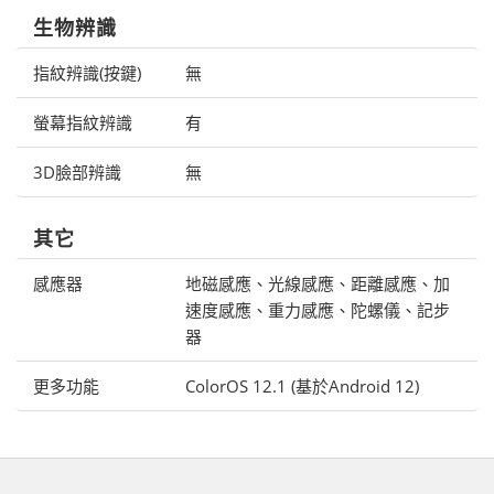
生物辨識
指紋辨識(按鍵)
無
螢幕指紋辨識
有
3D臉部辨識
無
其它
感應器
地磁感應、光線感應、距離感應、加
速度感應、重力感應、陀螺儀、記步
器
更多功能
ColorOS 12.1 (基於Android 12)