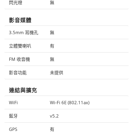
閃光燈
無
影音媒體
3.5mm 耳機孔
無
立體雙喇叭
有
FM 收音機
無
影音功能
未提供
連結與擴充
WiFi
Wi-Fi 6E (802.11ax)
藍牙
v5.2
GPS
有