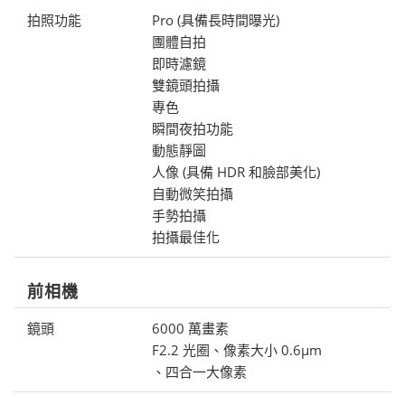
拍照功能
Pro (具備長時間曝光)
團體自拍
即時濾鏡
雙鏡頭拍攝
專色
瞬間夜拍功能
動態靜圖
人像 (具備 HDR 和臉部美化)
自動微笑拍攝
手勢拍攝
拍攝最佳化
前相機
鏡頭
6000 萬畫素
F2.2 光圈、像素大小 0.6μm
、四合一大像素