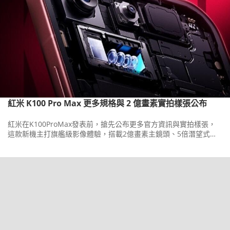
紅米 K100 Pro Max 更多規格與 2 億畫素實拍樣張公布
紅米在K100ProMax發表前，搶先公布更多官方資訊與實拍樣張，
這款新機主打旗艦級影像體驗，搭載2億畫素主鏡頭、5倍潛望式長
焦與5,000萬畫素超廣角三鏡頭組合。