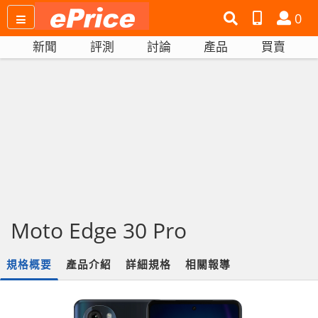
搜
產
會
0
尋
品
員
新聞
評測
討論
產品
買賣
網
比
站
拼
Moto Edge 30 Pro
規格概要
產品介紹
詳細規格
相關報導