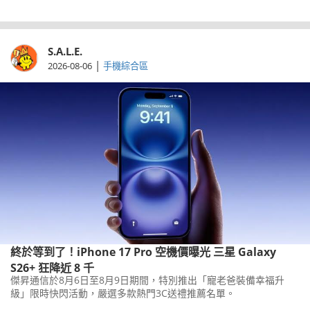
S.A.L.E.
|
2026-08-06
手機綜合區
終於等到了！iPhone 17 Pro 空機價曝光 三星 Galaxy
S26+ 狂降近 8 千
傑昇通信於8月6日至8月9日期間，特別推出「寵老爸裝備幸福升
級」限時快閃活動，嚴選多款熱門3C送禮推薦名單。