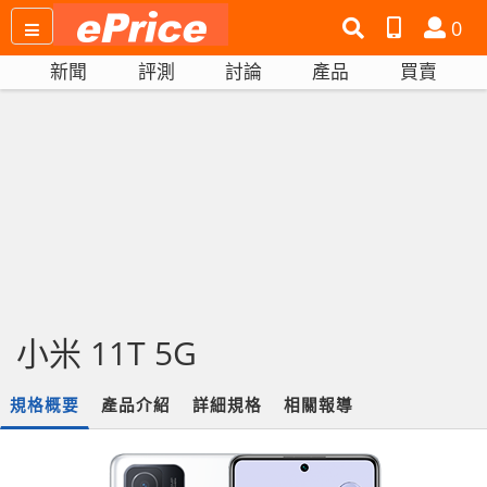
搜
產
會
0
尋
品
員
新聞
評測
討論
產品
買賣
網
比
站
拼
小米 11T 5G
規格概要
產品介紹
詳細規格
相關報導