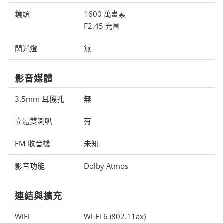
鏡頭
1600 萬畫素
F2.45 光圈
閃光燈
無
影音媒體
3.5mm 耳機孔
無
立體雙喇叭
有
FM 收音機
未知
影音功能
Dolby Atmos
連結與擴充
WiFi
Wi-Fi 6 (802.11ax)