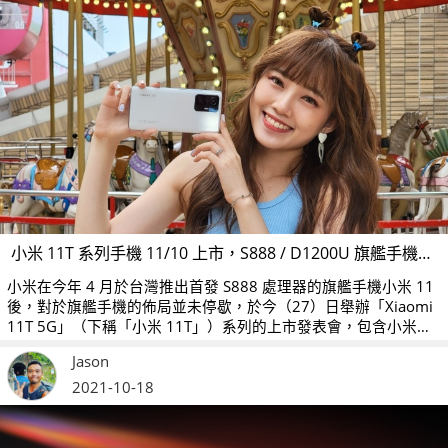
小米 11T 系列手機 11/10 上市，S888 / D1200U 旗艦手機免二萬
小米在今年 4 月於台灣推出首發 S888 處理器的旗艦手機小米 11
後，對於旗艦手機的佈局並未停歇，於今（27）日舉辦「Xiaomi
11T 5G」（下稱「小米 11T」）系列的上市發表會，包含小米
11T 5G 以及小米 11T Pro 5G 兩款手機預計將在 11 月 10 日上
Jason
市，主打雙 11 購物節買氣。
2021-10-18