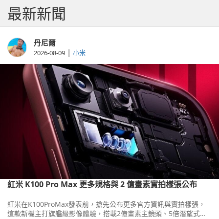
最新新聞
三款色系，單機售價為 8,499 元，並將於 6 月 1 日起在遠傳電信
獨家販售。
丹尼爾
|
2026-08-09
小米
紅米 K100 Pro Max 更多規格與 2 億畫素實拍樣張公布
紅米在K100ProMax發表前，搶先公布更多官方資訊與實拍樣張，
這款新機主打旗艦級影像體驗，搭載2億畫素主鏡頭、5倍潛望式長