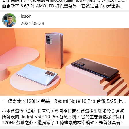
支手機除了非常親民的售價以及配備同級距手機少見的 120Hz 畫
面更新率 6.67 吋 AMOLED 打孔螢幕外，它還是目前小米全系列
產品中，唯一一款配有旗艦級 1 億 800 萬畫素感光元件的入門手
Jason
機，也為米粉們帶來一款萬元有找的高 CP 值拍照手機。
2021-05-24
一億畫素、120Hz 螢幕 Redmi Note 10 Pro 台灣 5/25 上市
小米台灣今（24）日宣佈，將自明日起在台灣推出紅米於 3 月初
所發表的 Redmi Note 10 Pro 智慧手機，它的主要賣點除了採用
120Hz 螢幕之外，還搭載了 1 億畫素的標準鏡頭，是首款具備這
些規格的紅米手機。而它也將於 5 月 25 日 10:00 起開賣，推出