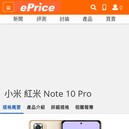
搜
產
會
0
尋
品
員
新聞
評測
討論
產品
買賣
網
比
站
拼
小米 紅米 Note 10 Pro
規格概要
產品介紹
詳細規格
相關報導