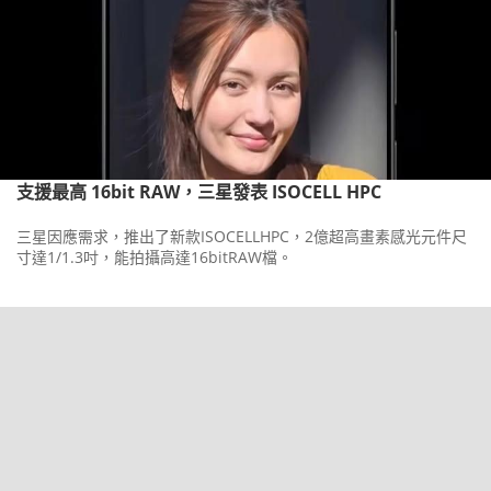
支援最高 16bit RAW，三星發表 ISOCELL HPC
三星因應需求，推出了新款ISOCELLHPC，2億超高畫素感光元件尺
寸達1/1.3吋，能拍攝高達16bitRAW檔。