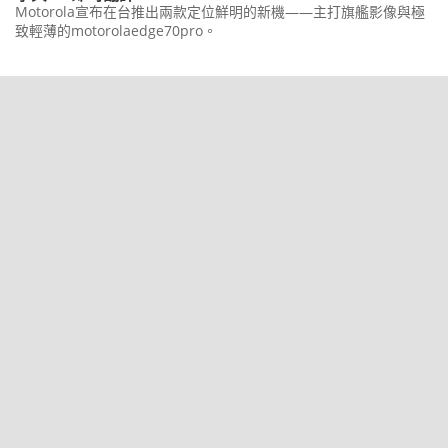
Motorola宣布在台推出兩款定位鮮明的新機——主打旗艦影像與極
致輕薄的motorolaedge70pro。