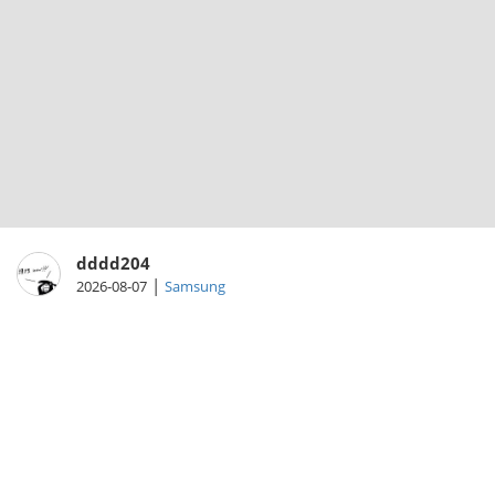
dddd204
|
2026-08-07
Samsung