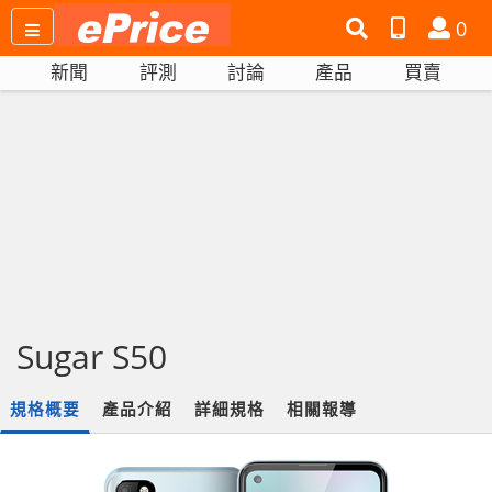
搜
產
會
0
尋
品
員
新聞
評測
討論
產品
買賣
網
比
站
拼
Sugar S50
規格概要
產品介紹
詳細規格
相關報導