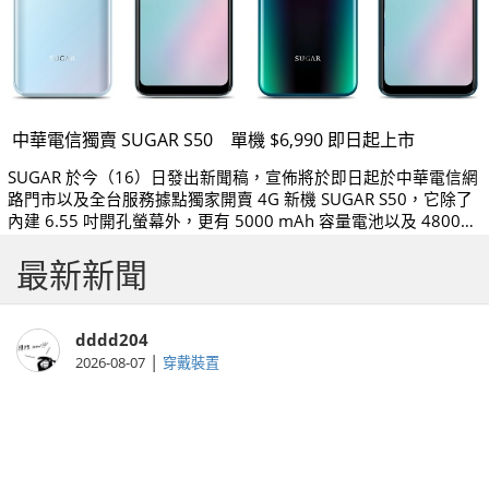
中華電信獨賣 SUGAR S50 單機 $6,990 即日起上市
SUGAR 於今（16）日發出新聞稿，宣佈將於即日起於中華電信網
路門市以及全台服務據點獨家開賣 4G 新機 SUGAR S50，它除了
內建 6.55 吋開孔螢幕外，更有 5000 mAh 容量電池以及 4800
萬畫素四鏡頭主相機，單機售價 6,990 元，搭配購機方案手機 0
最新新聞
元起。
dddd204
|
2026-08-07
穿戴裝置