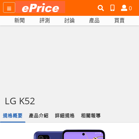
搜
產
會
0
尋
品
員
新聞
評測
討論
產品
買賣
網
比
站
拼
LG K52
規格概要
產品介紹
詳細規格
相關報導