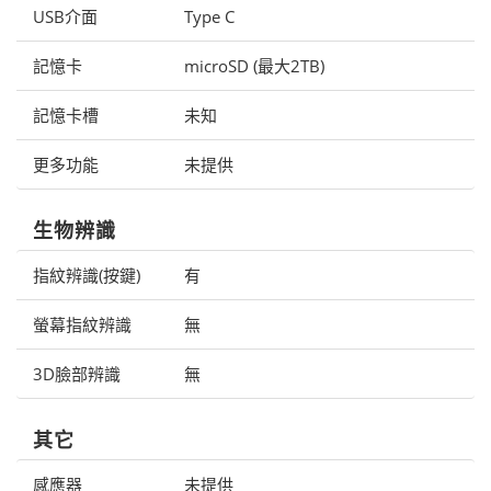
USB介面
Type C
記憶卡
microSD (最大2TB)
記憶卡槽
未知
更多功能
未提供
生物辨識
指紋辨識(按鍵)
有
螢幕指紋辨識
無
3D臉部辨識
無
其它
感應器
未提供