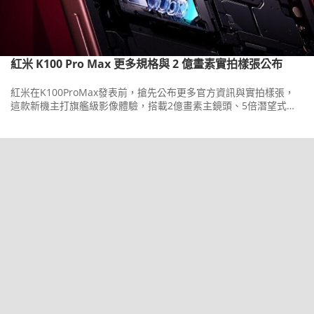
紅米 K100 Pro Max 更多規格與 2 億畫素實拍樣張公布
紅米在K100ProMax發表前，搶先公布更多官方資訊與實拍樣張，
這款新機主打旗艦級影像體驗，搭載2億畫素主鏡頭、5倍潛望式長
焦與5,000萬畫素超廣角三鏡頭組合。