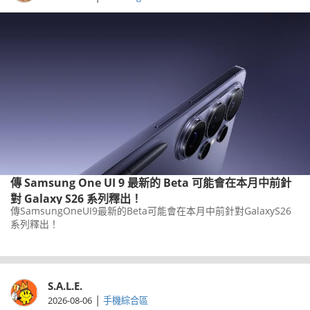
傳 Samsung One UI 9 最新的 Beta 可能會在本月中前針
對 Galaxy S26 系列釋出！
傳SamsungOneUI9最新的Beta可能會在本月中前針對GalaxyS26
系列釋出！
S.A.L.E.
|
2026-08-06
手機綜合區