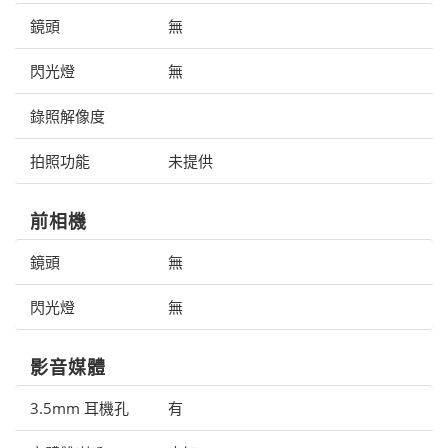
鏡頭
無
閃光燈
無
錄照解像度
拍照功能
未提供
前相機
鏡頭
無
閃光燈
無
影音媒體
3.5mm 耳機孔
有