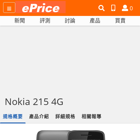
搜
產
會
0
尋
品
員
新聞
評測
討論
產品
買賣
網
比
站
拼
Nokia 215 4G
規格概要
產品介紹
詳細規格
相關報導