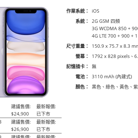
作業系統：
iOS
系統：
2G GSM 四頻
3G WCDMA 850 + 90
4G LTE 700 + 900 + 
尺寸重量：
150.9 x 75.7 x 8.3 m
螢幕：
1792 x 828 pixels、6
記憶插卡：
無
電池：
3110 mAh (內建式)
顏色：
黑色、綠色、黃色、紫
建議售價:
最新報價:
$24,900
已下市
B
建議售價:
最新報價:
$26,900
已下市
B
建議售價:
最新報價: