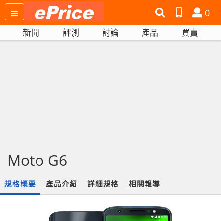
搜
產
會
0
尋
品
員
新聞
評測
討論
產品
買賣
網
比
站
拼
Moto G6
規格概要
產品介紹
詳細規格
相關報導