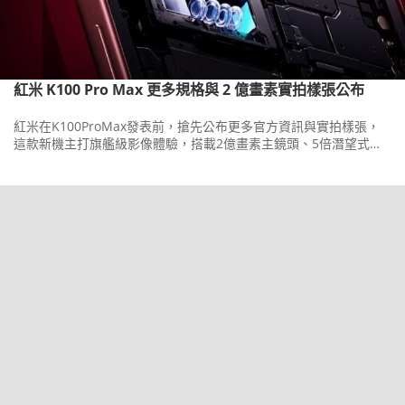
紅米 K100 Pro Max 更多規格與 2 億畫素實拍樣張公布
紅米在K100ProMax發表前，搶先公布更多官方資訊與實拍樣張，
這款新機主打旗艦級影像體驗，搭載2億畫素主鏡頭、5倍潛望式長
焦與5,000萬畫素超廣角三鏡頭組合。