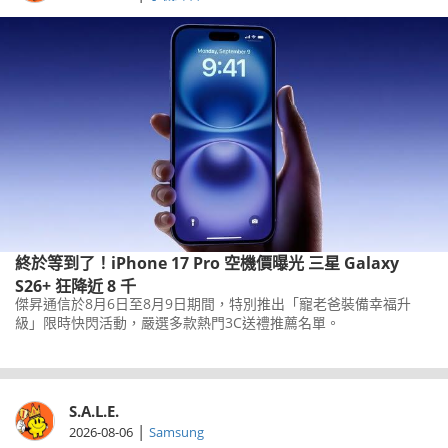
終於等到了！iPhone 17 Pro 空機價曝光 三星 Galaxy
S26+ 狂降近 8 千
傑昇通信於8月6日至8月9日期間，特別推出「寵老爸裝備幸福升
級」限時快閃活動，嚴選多款熱門3C送禮推薦名單。
S.A.L.E.
|
2026-08-06
Samsung