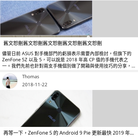
舊文恕刪舊文恕刪舊文恕刪舊文恕刪舊文恕刪
儘管日前 ASUS 對手機部門的虧損表示需要內部檢討，但旗下的
ZenFone 5Z 以及 5，可以說是 2018 年高 CP 值的手機代表之
一。我們先前也針對兩支手機個別做了開箱與使用技巧的分享，
但問題來了，到底 ZenFone 5Z 跟 ZenFone 5 有什麼不一樣呢？
Thomas
這一次來做個比較吧！或許趁年底特價時，可以看看自己的需求
是否該入手唷！
2018-11-22
再等一下，ZenFone 5 的 Android 9 Pie 更新最快 2019 年 1 月推送