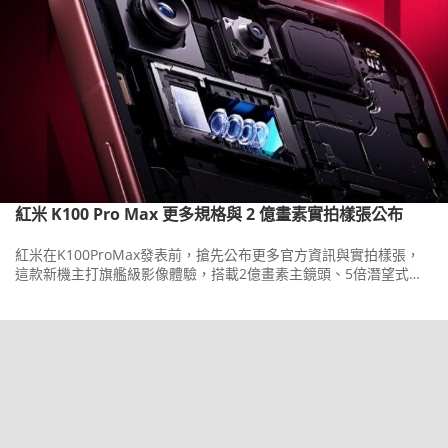
紅米 K100 Pro Max 更多規格與 2 億畫素實拍樣張公布
紅米在K100ProMax發表前，搶先公布更多官方資訊與實拍樣張，
這款新機主打旗艦級影像體驗，搭載2億畫素主鏡頭、5倍潛望式長
焦與5,000萬畫素超廣角三鏡頭組合。