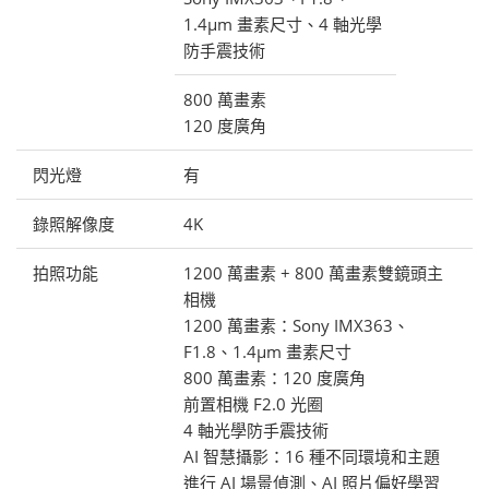
1.4μm 畫素尺寸、4 軸光學
防手震技術
800 萬畫素
120 度廣角
閃光燈
有
錄照解像度
4K
拍照功能
1200 萬畫素 + 800 萬畫素雙鏡頭主
相機
1200 萬畫素：Sony IMX363、
F1.8、1.4μm 畫素尺寸
800 萬畫素：120 度廣角
前置相機 F2.0 光圈
4 軸光學防手震技術
AI 智慧攝影：16 種不同環境和主題
進行 AI 場景偵測、AI 照片偏好學習