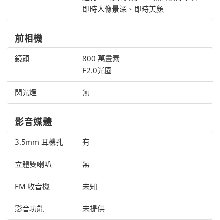
即時人像景深、即時美顏
前相機
鏡頭
800 萬畫素
F2.0光圈
閃光燈
無
影音媒體
3.5mm 耳機孔
有
立體雙喇叭
無
FM 收音機
未知
影音功能
未提供