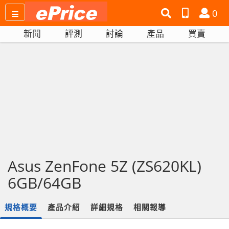
搜
產
會
0
尋
品
員
新聞
評測
討論
產品
買賣
網
比
站
拼
Asus ZenFone 5Z (ZS620KL)
6GB/64GB
規格概要
產品介紹
詳細規格
相關報導