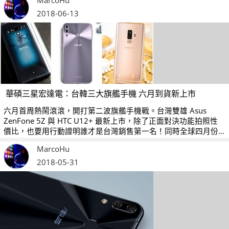
MarcoHu
2018-06-13
華碩三星宏達電：台韓三大旗艦手機 六月到貨新上市
六月首周熱鬧滾滾，開打第二波旗艦手機戰。台灣雙雄 Asus
ZenFone 5Z 與 HTC U12+ 最新上市，除了正面對決功能拍照性
價比，也要用行動證明誰才是台灣銷售第一名！同時全球四月份
銷售最佳 Samsung Galaxy S9+ 也到貨全新「晨漾金」新色，三
MarcoHu
款旗艦手機，統統有得買。
2018-05-31