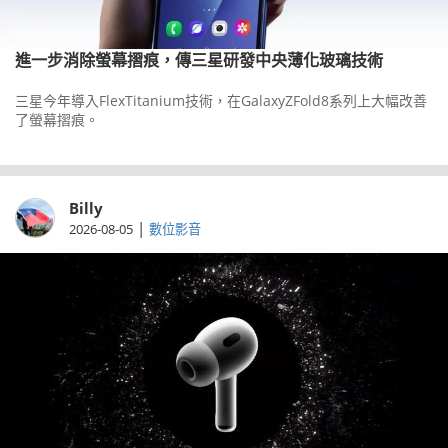
進一步消除螢幕摺痕，傳三星研發中央薄化玻璃技術
三星今年導入FlexTitanium技術，在GalaxyZFold8系列上大幅改善
了螢幕摺痕。
Billy
|
2026-08-05
數位影音