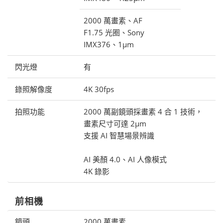
2000 萬畫素、AF
F1.75 光圈、Sony
IMX376、1μm
閃光燈
有
錄照解像度
4K 30fps
拍照功能
2000 萬副鏡頭採畫素 4 合 1 技術，
畫素尺寸可達 2μm
支援 AI 智慧場景辨識
AI 美顏 4.0、AI 人像模式
4K 錄影
前相機
鏡頭
2000 萬畫素