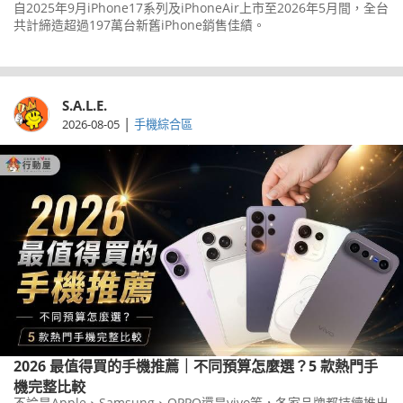
自2025年9月iPhone17系列及iPhoneAir上市至2026年5月間，全台
共計締造超過197萬台新舊iPhone銷售佳績。
S.A.L.E.
|
2026-08-05
手機綜合區
2026 最值得買的手機推薦｜不同預算怎麼選？5 款熱門手
機完整比較
不論是Apple、Samsung、OPPO還是vivo等，各家品牌都持續推出