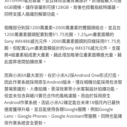
3010mAh電池容量，並且採用金屬背蓋設計，記憶體最大可達
6GB規格，儲存容量則可達128GB，背後也搭載指紋辨識器，
同時支援人臉識別解鎖功能。
相機部分則採1200萬畫素+2000萬畫素的雙鏡頭組合，並且在
1200萬畫素鏡頭配置對應f/1.75光圈、1.25μm畫素面積的
Sony IMX486感光元件，2000萬畫素鏡頭則同樣採用f/1.75光
圈，但配置2μm畫素面積設計的Sony IMX376感光元件，支援
將4組畫素組成更大畫素，藉此增加每單位畫素面積進光量，藉
此提昇夜間拍攝效果。
而與小米6X最大差別，在於小米A2採Android One形式打造，
因此作業系統採用原生Android版本，僅在相機功能採用包含智
慧場景識別、人像拍攝、景深效果等小米客製設計拍攝功能，
但並未包含與蜷川實花合作的風格濾鏡。而由於採用原生
Android作業系統，因此小米A2確定能在未來18個月內已最快
速度獲得升級，並且能使用各類Google服務，例如Google
Lens、Google Phones、Google Assistant等服務，同時也能確
保作業系統安全更新。