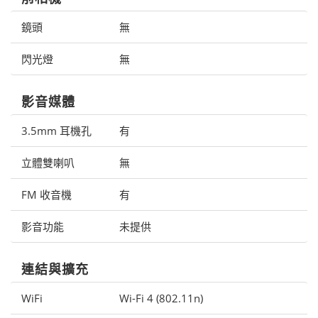
鏡頭
無
閃光燈
無
影音媒體
3.5mm 耳機孔
有
立體雙喇叭
無
FM 收音機
有
影音功能
未提供
連結與擴充
WiFi
Wi-Fi 4 (802.11n)