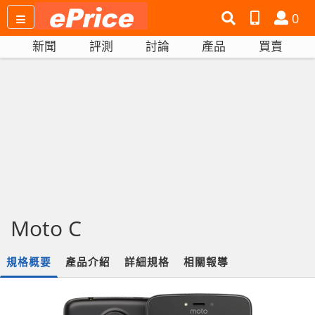
搜
產
會
0
尋
品
員
新聞
評測
討論
產品
買賣
網
比
站
拼
Moto C
規格概要
產品介紹
詳細規格
相關報導