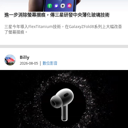
進一步消除螢幕摺痕，傳三星研發中央薄化玻璃技術
三星今年導入FlexTitanium技術，在GalaxyZFold8系列上大幅改善
了螢幕摺痕。
Billy
|
2026-08-05
數位影音