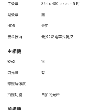
主螢幕
854 x 480 pixels、5 吋
副螢幕
無
HDR
未知
螢幕技術
最多2點電容式觸控
主相機
鏡頭
無
閃光燈
有
錄照解像度
拍照功能
自拍閃光燈
前相機