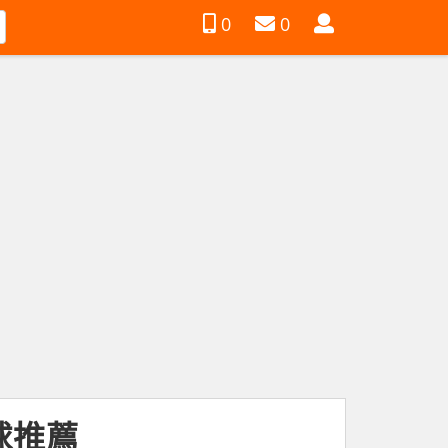
會
0
0
員
球推薦