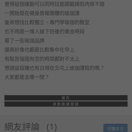
覺得這個運動可以同時拉筋跟鍛鍊肌肉很不錯
一開始是在健身房報團體的瑜珈課
後來想找比較獨立、專門學瑜珈的教室
也不用跟一堆人搶下班後的黃金時段
看了一些瑜珈品牌
課表好像也都是比較集中在早上
有點苦惱我有空的時間都對不太上
想請益這邊也有白領在北屯上瑜珈課程的嗎？
大家都是去哪一間？
廣告
捲動繼續閱讀
網友評論
1
回覆本文