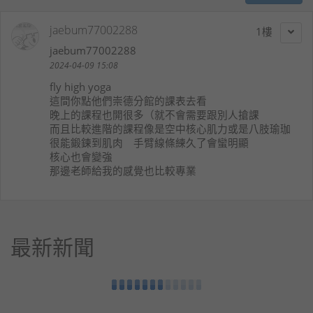
jaebum77002288
1
jaebum77002288
2024-04-09 15:08
fly high yoga
這間你點他們崇德分館的課表去看
晚上的課程也開很多（就不會需要跟別人搶課
而且比較進階的課程像是空中核心肌力或是八肢瑜珈
很能鍛鍊到肌肉 手臂線條練久了會蠻明顯
核心也會變強
那邊老師給我的感覺也比較專業
最新新聞