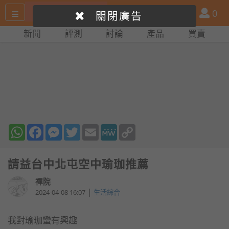
搜
產
會
0
關閉廣告
尋
品
員
新聞
評測
討論
產品
買賣
網
比
站
拼
WhatsApp
Facebook
Messenger
Twitter
Email
MeWe
Copy
Link
請益台中北屯空中瑜珈推薦
禪院
|
2024-04-08 16:07
生活綜合
我對瑜珈蠻有興趣